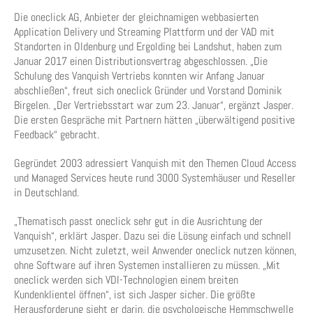
Die oneclick AG, Anbieter der gleichnamigen webbasierten
Application Delivery und Streaming Plattform und der VAD mit
Standorten in Oldenburg und Ergolding bei Landshut, haben zum
Januar 2017 einen Distributionsvertrag abgeschlossen. „Die
Schulung des Vanquish Vertriebs konnten wir Anfang Januar
abschließen“, freut sich oneclick Gründer und Vorstand Dominik
Birgelen. „Der Vertriebsstart war zum 23. Januar“, ergänzt Jasper.
Die ersten Gespräche mit Partnern hätten „überwältigend positive
Feedback“ gebracht.
Gegründet 2003 adressiert Vanquish mit den Themen Cloud Access
und Managed Services heute rund 3000 Systemhäuser und Reseller
in Deutschland.
„Thematisch passt oneclick sehr gut in die Ausrichtung der
Vanquish“, erklärt Jasper. Dazu sei die Lösung einfach und schnell
umzusetzen. Nicht zuletzt, weil Anwender oneclick nutzen können,
ohne Software auf ihren Systemen installieren zu müssen. „Mit
oneclick werden sich VDI-Technologien einem breiten
Kundenklientel öffnen“, ist sich Jasper sicher. Die größte
Herausforderung sieht er darin, die psychologische Hemmschwelle