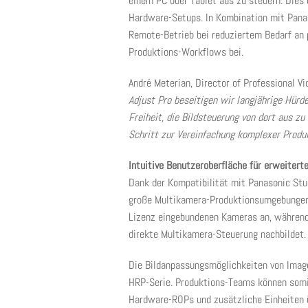
einem PC oder Tablet aus zu steuern. Dies b
Hardware-Setups. In Kombination mit Pan
Remote-Betrieb bei reduziertem Bedarf an 
Produktions-Workflows bei.
André Meterian, Director of Professional 
Adjust Pro beseitigen wir langjährige Hür
Freiheit, die Bildsteuerung von dort aus zu
Schritt zur Vereinfachung komplexer Produ
Intuitive Benutzeroberfläche für erweitert
Dank der Kompatibilität mit Panasonic Stu
große Multikamera-Produktionsumgebungen. 
Lizenz eingebundenen Kameras an, während
direkte Multikamera-Steuerung nachbildet.
Die Bildanpassungsmöglichkeiten von Imag
HRP-Serie. Produktions-Teams können somit
Hardware-ROPs und zusätzliche Einheiten ü