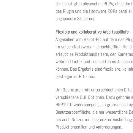
der benötigten physischen ROPs, ohne die P
das Plugin und die Hardware-ROPs parallel 
angepasste Steuerung.
Flexible und kollaborative Arbeitsabläufe
Abgesehen vom Haupt-PC, auf dem das Plugi
im selben Netzwerk – einschließlich Handh
erlaubt es Produktionsleitern, den Kamera
während Licht- und Technikteams Anpassung
können. Das Ergebnis sind flexiblere, kol
gesteigerter Effizienz.
Um Operatoren mit unterschiedlichen Erfah
verschiedene GUI-Optionen. Dazu gehören e
HRP1010 widerspiegelt, ein grafisches Lay
Benutzeroberfläche, die nur wesentliche B
als auch Nutzer mit begrenzter Ausbildung 
Produktionsstilen und Anforderungen.