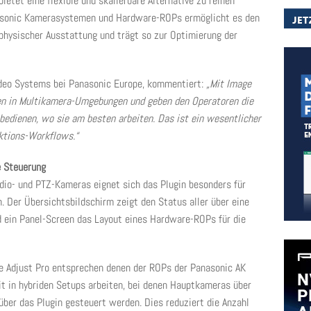
ietet eine flexible und skalierbare Alternative zu reinen
asonic Kamerasystemen und Hardware-ROPs ermöglicht es den
physischer Ausstattung und trägt so zur Optimierung der
Video Systems bei Panasonic Europe, kommentiert:
„Mit Image
den in Multikamera-Umgebungen und geben den Operatoren die
 bedienen, wo sie am besten arbeiten. Das ist ein wesentlicher
ktions-Workflows.“
e Steuerung
dio- und PTZ-Kameras eignet sich das Plugin besonders für
Der Übersichtsbildschirm zeigt den Status aller über eine
 ein Panel-Screen das Layout eines Hardware-ROPs für die
e Adjust Pro entsprechen denen der ROPs der Panasonic AK
 in hybriden Setups arbeiten, bei denen Hauptkameras über
ber das Plugin gesteuert werden. Dies reduziert die Anzahl