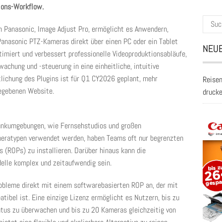
ions-Workflow.
Suche
n Panasonic, Image Adjust Pro, ermöglicht es Anwendern,
nach:
Panasonic PTZ-Kameras direkt über einen PC oder ein Tablet
NEUE
imiert und verbessert professionelle Videoproduktionsabläufe,
hung und -steuerung in eine einheitliche, intuitive
tlichung des Plugins ist für Q1 CY2026 geplant, mehr
Reisen
gegebenen Website.
druck
funkumgebungen, wie Fernsehstudios und großen
meratypen verwendet werden, haben Teams oft nur begrenzten
 (ROPs) zu installieren. Darüber hinaus kann die
elle komplex und zeitaufwendig sein.
obleme direkt mit einem softwarebasierten ROP an, der mit
ibel ist. Eine einzige Lizenz ermöglicht es Nutzern, bis zu
tus zu überwachen und bis zu 20 Kameras gleichzeitig von