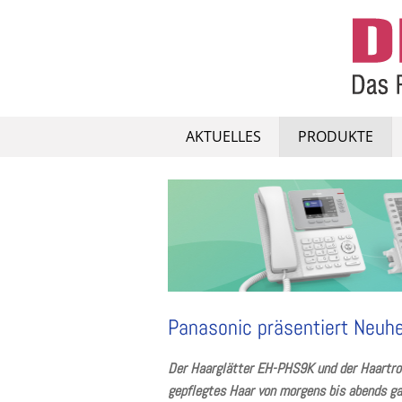
Skip
to
content
AKTUELLES
PRODUKTE
Panasonic präsentiert Neuhe
Der Haarglätter EH-PHS9K und der Haartro
gepflegtes Haar von morgens bis abends ga