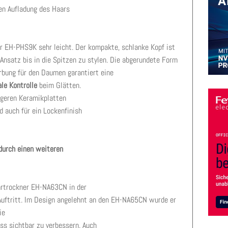
en Aufladung des Haars
r EH-PHS9K sehr leicht. Der kompakte, schlanke Kopf ist
Ansatz bis in die Spitzen zu stylen. Die abgerundete Form
rbung für den Daumen garantiert eine
ale Kontrolle
beim Glätten.
ngeren Keramikplatten
d auch für ein Lockenfinish
durch einen weiteren
rtrockner EH-NA63CN in der
Auftritt. Im Design angelehnt an den EH-NA65CN wurde er
ie
iss sichtbar zu verbessern. Auch