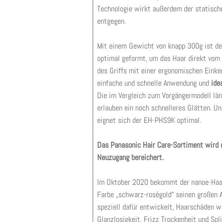
Technologie wirkt außerdem der statisch
entgegen.
Mit einem Gewicht von knapp 300g ist de
optimal geformt, um das Haar direkt vom 
des Griffs mit einer ergonomischen Einke
einfache und schnelle Anwendung und
ide
Die im Vergleich zum Vorgängermodell lä
erlauben ein noch schnelleres Glätten. Un
eignet sich der EH-PHS9K optimal.
Das Panasonic Hair Care-Sortiment wird 
Neuzugang bereichert.
Im Oktober 2020 bekommt der nanoe-Haa
Farbe „schwarz-roségold“ seinen großen 
speziell dafür entwickelt, Haarschäden w
Glanzlosigkeit, Frizz Trockenheit und Spl