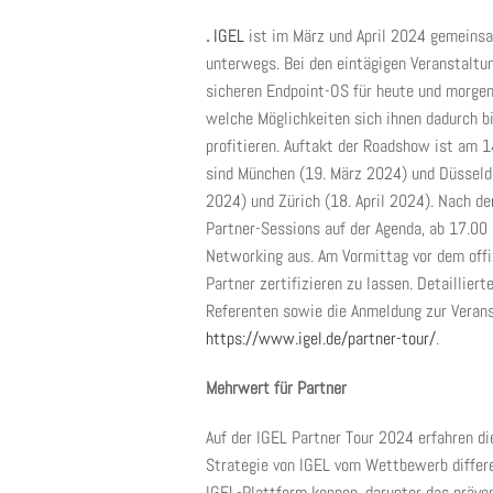
.
IGEL
ist im März und April 2024 gemeinsa
unterwegs. Bei den eintägigen Veranstaltun
sicheren Endpoint-OS für heute und morgen
welche Möglichkeiten sich ihnen dadurch b
profitieren. Auftakt der Roadshow ist am 
sind München (19. März 2024) und Düsseldor
2024) und Zürich (18. April 2024). Nach de
Partner-Sessions auf der Agenda, ab 17.00
Networking aus. Am Vormittag vor dem offi
Partner zertifizieren zu lassen. Detaillier
Referenten sowie die Anmeldung zur Veranst
https://www.igel.de/partner-tour/
.
Mehrwert für Partner
Auf der IGEL Partner Tour 2024 erfahren di
Strategie von IGEL vom Wettbewerb differe
IGEL-Plattform kennen, darunter das präve