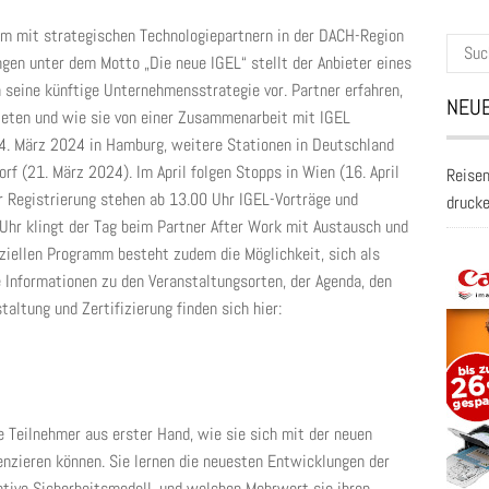
m mit strategischen Technologiepartnern in der DACH-Region
Suche
gen unter dem Motto „Die neue IGEL“ stellt der Anbieter eines
nach:
 seine künftige Unternehmensstrategie vor. Partner erfahren,
NEUE
ieten und wie sie von einer Zusammenarbeit mit IGEL
14. März 2024 in Hamburg, weitere Stationen in Deutschland
f (21. März 2024). Im April folgen Stopps in Wien (16. April
Reisen
r Registrierung stehen ab 13.00 Uhr IGEL-Vorträge und
druck
 Uhr klingt der Tag beim Partner After Work mit Austausch und
ziellen Programm besteht zudem die Möglichkeit, sich als
te Informationen zu den Veranstaltungsorten, der Agenda, den
altung und Zertifizierung finden sich hier:
e Teilnehmer aus erster Hand, wie sie sich mit der neuen
nzieren können. Sie lernen die neuesten Entwicklungen der
ntive Sicherheitsmodell, und welchen Mehrwert sie ihren