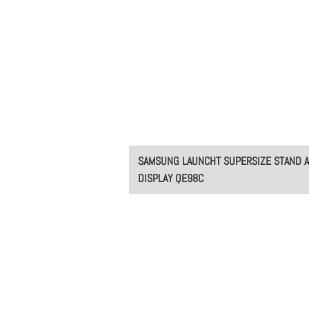
Post
SAMSUNG LAUNCHT SUPERSIZE STAND A
navigation
DISPLAY QE98C