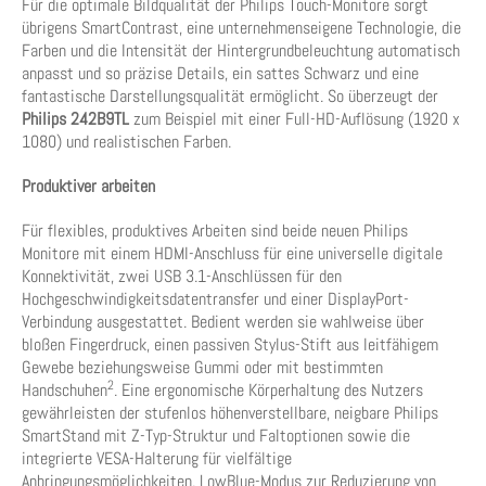
Für die optimale Bildqualität der Philips Touch-Monitore sorgt
übrigens SmartContrast, eine unternehmenseigene Technologie, die
Farben und die Intensität der Hintergrundbeleuchtung automatisch
anpasst und so präzise Details, ein sattes Schwarz und eine
fantastische Darstellungsqualität ermöglicht. So überzeugt der
Philips 242B9TL
zum Beispiel mit einer Full-HD-Auflösung (1920 x
1080) und realistischen Farben.
Produktiver arbeiten
Für flexibles, produktives Arbeiten sind beide neuen Philips
Monitore mit einem HDMI-Anschluss für eine universelle digitale
Konnektivität, zwei USB 3.1-Anschlüssen für den
Hochgeschwindigkeitsdatentransfer und einer DisplayPort-
Verbindung ausgestattet. Bedient werden sie wahlweise über
bloßen Fingerdruck, einen passiven Stylus-Stift aus leitfähigem
Gewebe beziehungsweise Gummi oder mit bestimmten
2
Handschuhen
. Eine ergonomische Körperhaltung des Nutzers
gewährleisten der stufenlos höhenverstellbare, neigbare Philips
SmartStand mit Z-Typ-Struktur und Faltoptionen sowie die
integrierte VESA-Halterung für vielfältige
Anbringungsmöglichkeiten. LowBlue-Modus zur Reduzierung von