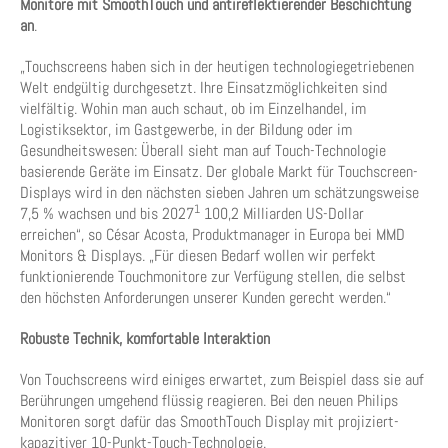
Monitore mit SmoothTouch und antireflektierender Beschichtung
an
.
„Touchscreens haben sich in der heutigen technologiegetriebenen
Welt endgültig durchgesetzt. Ihre Einsatzmöglichkeiten sind
vielfältig. Wohin man auch schaut, ob im Einzelhandel, im
Logistiksektor, im Gastgewerbe, in der Bildung oder im
Gesundheitswesen: Überall sieht man auf Touch-Technologie
basierende Geräte im Einsatz. Der globale Markt für Touchscreen-
Displays wird in den nächsten sieben Jahren um schätzungsweise
1
7,5 % wachsen und bis 2027
100,2 Milliarden US-Dollar
erreichen“, so César Acosta, Produktmanager in Europa bei MMD
Monitors & Displays. „Für diesen Bedarf wollen wir perfekt
funktionierende Touchmonitore zur Verfügung stellen, die selbst
den höchsten Anforderungen unserer Kunden gerecht werden.“
Robuste Technik, komfortable Interaktion
Von Touchscreens wird einiges erwartet, zum Beispiel dass sie auf
Berührungen umgehend flüssig reagieren. Bei den neuen Philips
Monitoren sorgt dafür das SmoothTouch Display mit projiziert-
kapazitiver 10-Punkt-Touch-Technologie.