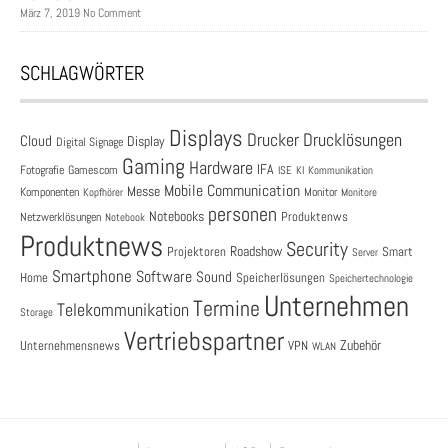
März 7, 2019 No Comment
SCHLAGWÖRTER
Displays
Drucklösungen
Drucker
Cloud
Display
Digital Signage
Gaming
Hardware
IFA
Fotografie
Gamescom
ISE
KI
Kommunikation
Mobile Communication
Messe
Komponenten
Monitor
Monitore
Kopfhörer
personen
Notebooks
Produktenws
Netzwerklösungen
Notebook
Produktnews
Security
Roadshow
Projektoren
Smart
Server
Smartphone
Software
Sound
Speicherlösungen
Home
Speichertechnologie
Unternehmen
Termine
Telekommunikation
Storage
Vertriebspartner
Zubehör
Unternehmensnews
VPN
WLAN