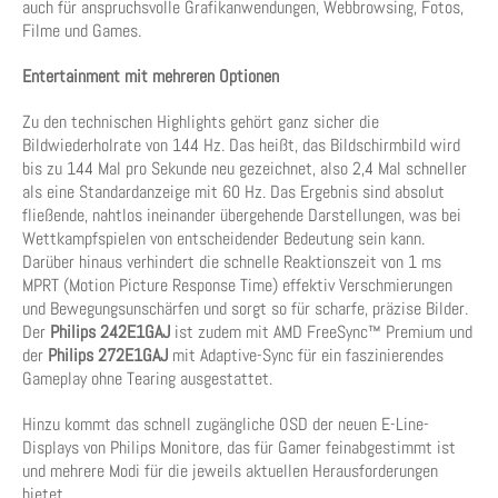
auch für anspruchsvolle Grafikanwendungen, Webbrowsing, Fotos,
Filme und Games.
Entertainment mit mehreren Optionen
Zu den technischen Highlights gehört ganz sicher die
Bildwiederholrate von 144 Hz. Das heißt, das Bildschirmbild wird
bis zu 144 Mal pro Sekunde neu gezeichnet, also 2,4 Mal schneller
als eine Standardanzeige mit 60 Hz. Das Ergebnis sind absolut
fließende, nahtlos ineinander übergehende Darstellungen, was bei
Wettkampfspielen von entscheidender Bedeutung sein kann.
Darüber hinaus verhindert die schnelle Reaktionszeit von 1 ms
MPRT (Motion Picture Response Time) effektiv Verschmierungen
und Bewegungsunschärfen und sorgt so für scharfe, präzise Bilder.
Der
Philips 242E1GAJ
ist zudem mit AMD FreeSync™ Premium und
der
Philips
272E1GAJ
mit Adaptive-Sync für ein faszinierendes
Gameplay ohne Tearing ausgestattet.
Hinzu kommt das schnell zugängliche OSD der neuen E-Line-
Displays von Philips Monitore, das für Gamer feinabgestimmt ist
und mehrere Modi für die jeweils aktuellen Herausforderungen
bietet.