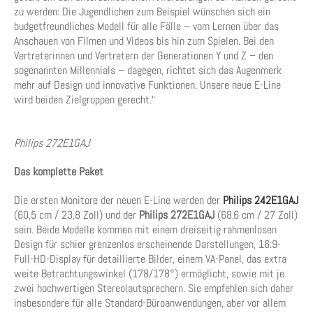
zu werden: Die Jugendlichen zum Beispiel wünschen sich ein
budgetfreundliches Modell für alle Fälle – vom Lernen über das
Anschauen von Filmen und Videos bis hin zum Spielen. Bei den
Vertreterinnen und Vertretern der Generationen Y und Z – den
sogenannten Millennials – dagegen, richtet sich das Augenmerk
mehr auf Design und innovative Funktionen. Unsere neue E-Line
wird beiden Zielgruppen gerecht.“
Philips 272E1GAJ
Das komplette Paket
Die ersten Monitore der neuen E-Line werden der
Philips 242E1GAJ
(60,5 cm / 23,8 Zoll) und der
Philips 272E1GAJ
(68,6 cm / 27 Zoll)
sein. Beide Modelle kommen mit einem dreiseitig rahmenlosen
Design für schier grenzenlos erscheinende Darstellungen, 16:9-
Full-HD-Display für detaillierte Bilder, einem VA-Panel, das extra
weite Betrachtungswinkel (178/178°) ermöglicht, sowie mit je
zwei hochwertigen Stereolautsprechern. Sie empfehlen sich daher
insbesondere für alle Standard-Büroanwendungen, aber vor allem