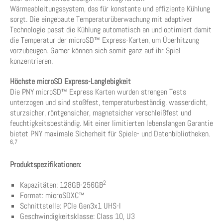
Wärmeableitungssystem, das für konstante und effiziente Kühlung
sorgt. Die eingebaute Temperaturüberwachung mit adaptiver
Technologie passt die Kühlung automatisch an und optimiert damit
die Temperatur der microSD™ Express-Karten, um Überhitzung
vorzubeugen. Gamer können sich somit ganz auf ihr Spiel
konzentrieren.
Höchste microSD Express-Langlebigkeit
Die PNY microSD™ Express Karten wurden strengen Tests
unterzogen und sind stoßfest, temperaturbeständig, wasserdicht,
sturzsicher, röntgensicher, magnetsicher verschleißfest und
feuchtigkeitsbeständig. Mit einer limitierten lebenslangen Garantie
bietet PNY maximale Sicherheit für Spiele- und Datenbibliotheken.
6,7
Produktspezifikationen:
2
Kapazitäten: 128GB-256GB
Format: microSDXC™
Schnittstelle: PCIe Gen3x1 UHS-I
Geschwindigkeitsklasse: Class 10, U3