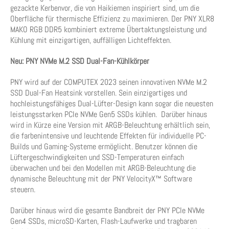
gezackte Kerbenvor, die von Haikiemen inspiriert sind, um die
Oberfläche für thermische Effizienz zu maximieren. Der PNY XLR8
MAKO RGB DDR5 kombiniert extreme Übertaktungsleistung und
Kühlung mit einzigartigen, auffälligen Lichteffekten.
Neu: PNY NVMe M.2 SSD Dual-Fan-Kühlkörper
PNY wird auf der COMPUTEX 2023 seinen innovativen NVMe M.2
SSD Dual-Fan Heatsink vorstellen. Sein einzigartiges und
hochleistungsfähiges Dual-Lüfter-Design kann sogar die neuesten
leistungsstarken PCIe NVMe Gen5 SSDs kühlen. Darüber hinaus
wird in Kürze eine Version mit ARGB-Beleuchtung erhältlich sein,
die farbenintensive und leuchtende Effekten für individuelle PC-
Builds und Gaming-Systeme ermöglicht. Benutzer können die
Lüftergeschwindigkeiten und SSD-Temperaturen einfach
überwachen und bei den Modellen mit ARGB-Beleuchtung die
dynamische Beleuchtung mit der PNY VelocityX™ Software
steuern.
Darüber hinaus wird die gesamte Bandbreit der PNY PCIe NVMe
Gen4 SSDs, microSD-Karten, Flash-Laufwerke und tragbaren