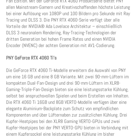
Fan Edition. Mit der GeForce RTX 4060 Produktserie bietet PNY
allen Mainstream-Gamern und Kreativschaffenden höchste Leistung
bei einer Auflösung von 1080P und 100 Bildern pro Sekunde mit Ray
Tracing und DLSS 3. Die PNY RTX 4060-Serie verfügt über alle
Vorteile der NVIDIA® Ada Lovelace Architektur – einschließlich
DLSS 3 neuronalem Rendering, Ray-Tracing-Technologien der
dritten Generation bei hohen Frame Rates und einen NVIDIA
Encoder (NVENC) der achten Generation mit AV1-Codierung.
PNY GeForce RTX 4060 Ti’s
Die GeForce RTX 4060 Ti-Modelle erweitern die Auswahl von PNY
um eine 16 GB und eine 8 GB Variante. Mit zwei 90-mm-Lüftern im
kompakten Dual-Fan-Design und drei 90-mm-Lüftern im XLR8-
Gaming-Triple-Fan-Design bieten sie eine leistungsstarke Kühlung,
selbst bei anspruchsvollen Spielen und beim Erstellen von Inhalten.
Die RTX 4060 Ti 16GB und 8GB VERTO-Modelle verfügen über eine
elegante Aluminium-Backplate zum Schutz von empfindlichen
Komponenten und über Lüfternaben zur zusätzlichen Kühlung. Drei
Kupfer-Heatpipes bei den XLR8 Gaming VERTO-GPUs und zwei
Kupfer-Heatpipes bei der PNY VERTO-GPU bieten in Verbindung mit
einem Kupfersockel eine leistungsstarke Kühlung im bisher