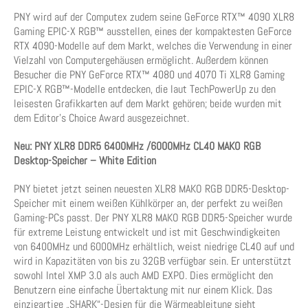
PNY wird auf der Computex zudem seine GeForce RTX™ 4090 XLR8
Gaming EPIC-X RGB™ ausstellen, eines der kompaktesten GeForce
RTX 4090-Modelle auf dem Markt, welches die Verwendung in einer
Vielzahl von Computergehäusen ermöglicht. Außerdem können
Besucher die PNY GeForce RTX™ 4080 und 4070 Ti XLR8 Gaming
EPIC-X RGB™-Modelle entdecken, die laut TechPowerUp zu den
leisesten Grafikkarten auf dem Markt gehören; beide wurden mit
dem Editor’s Choice Award ausgezeichnet.
Neu: PNY XLR8 DDR5 6400MHz /6000MHz CL40 MAKO RGB
Desktop-Speicher – White Edition
PNY bietet jetzt seinen neuesten XLR8 MAKO RGB DDR5-Desktop-
Speicher mit einem weißen Kühlkörper an, der perfekt zu weißen
Gaming-PCs passt. Der PNY XLR8 MAKO RGB DDR5-Speicher wurde
für extreme Leistung entwickelt und ist mit Geschwindigkeiten
von 6400MHz und 6000MHz erhältlich, weist niedrige CL40 auf und
wird in Kapazitäten von bis zu 32GB verfügbar sein. Er unterstützt
sowohl Intel XMP 3.0 als auch AMD EXPO. Dies ermöglicht den
Benutzern eine einfache Übertaktung mit nur einem Klick. Das
einzigartige „SHARK“-Design für die Wärmeableitung sieht