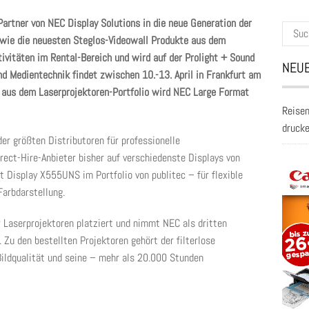
-Partner von NEC Display Solutions in die neue Generation der
Suche
sowie die neuesten Steglos-Videowall Produkte aus dem
nach:
tivitäten im Rental-Bereich und wird auf der Prolight + Sound
NEUE
nd Medientechnik findet zwischen 10.-13. April in Frankfurt am
s aus dem Laserprojektoren-Portfolio wird NEC Large Format
Reisen
druck
der größten Distributoren für professionelle
rect-Hire-Anbieter bisher auf verschiedenste Displays von
 Display X555UNS im Portfolio von publitec – für flexible
arbdarstellung.
r Laserprojektoren platziert und nimmt NEC als dritten
 Zu den bestellten Projektoren gehört der filterlose
ildqualität und seine – mehr als 20.000 Stunden