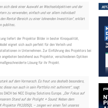
n sich dank einer Auswahl an Wechselobjektiven und der
tern zu verwenden, einfach und vor allem individuell
 den Rental-Bereich zu einer lohnenden Investition“
, erklärt
n publitec.
ng liefert der Projektor Bilder in bester Kinoqualität,
del eignet sich auch perfekt für den Verleih und
tallationen in Unternehmen. Zur Einführung des Projektors bei
ge angeboten bestehend aus Projektor, verschiedenen Optiken
maßgeschneiderte Lösung für ihr Projekt.
stark auf dem Vormarsch. Es freut uns deshalb besonders,
ec diese nun auch in sein Portfolio mit aufnimmt“,
sagt
es DACH bei NEC Display Solutions Europe.
„Der Fokus auf
 unserem Stand auf der Prolight + Sound: Neben dem
K-Projektor PX1005QL – zeigen wir einen Teil unseres