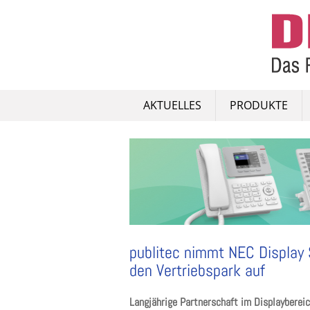
Skip
to
content
AKTUELLES
PRODUKTE
publitec nimmt NEC Display S
den Vertriebspark auf
Langjährige Partnerschaft im Displayberei