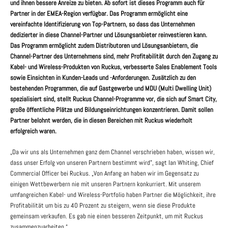
und ihnen bessere Anreize zu bieten. Ab sofort ist dieses Programm auch für
Partner in der EMEA-Region verfügbar. Das Programm ermöglicht eine
vereinfachte Identifizierung von Top-Partnern, so dass das Unternehmen
dedizierter in diese Channel-Partner und Lösungsanbieter reinvestieren kann.
Das Programm ermöglicht zudem Distributoren und Lösungsanbietern, die
Channel-Partner des Unternehmens sind, mehr Profitabilität durch den Zugang zu
Kabel- und Wireless-Produkten von Ruckus, verbesserte Sales Enablement Tools
sowie Einsichten in Kunden-Leads und -Anforderungen. Zusätzlich zu den
bestehenden Programmen, die auf Gastgewerbe und MDU (Multi Dwelling Unit)
spezialisiert sind, stellt Ruckus Channel-Programme vor, die sich auf Smart City,
große öffentliche Plätze und Bildungseinrichtungen konzentrieren. Damit sollen
Partner belohnt werden, die in diesen Bereichen mit Ruckus wiederholt
erfolgreich waren.
„Da wir uns als Unternehmen ganz dem Channel verschrieben haben, wissen wir,
dass unser Erfolg von unseren Partnern bestimmt wird”, sagt Ian Whiting, Chief
Commercial Officer bei Ruckus. „Von Anfang an haben wir im Gegensatz zu
einigen Wettbewerbern nie mit unseren Partnern konkurriert. Mit unserem
umfangreichen Kabel- und Wireless-Portfolio haben Partner die Möglichkeit, ihre
Profitabilität um bis zu 40 Prozent zu steigern, wenn sie diese Produkte
gemeinsam verkaufen. Es gab nie einen besseren Zeitpunkt, um mit Ruckus
zusammenzuarbeiten.“