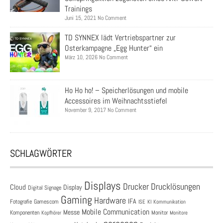
Trainings
Juni 15, 2021 No Comment
TD SYNNEX lädt Vertriebspartner zur
Osterkampagne „Egg Hunter“ ein
März 10, 2026 No Comment
Ho Ho ho! – Speicherlösungen und mobile
Accessoires im Weihnachtsstiefel
November 9, 2017 No Comment
SCHLAGWÖRTER
Displays
Drucklösungen
Drucker
Cloud
Display
Digital Signage
Gaming
Hardware
IFA
Fotografie
Gamescom
ISE
KI
Kommunikation
Mobile Communication
Messe
Komponenten
Monitor
Monitore
Kopfhörer