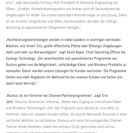
wird”, sagt Alessandro Feitosa, Vice President of Solutions Engineering bei
5Bars. „Stadien, Verkehrsknotenpunkte und Arenen sind oft herausfordernde
Umgebungen für WLAN. Sie stellen besondere Anforderungen an die Lösung. Daher
ist es sinnvoll, Integratoren wie 5Bars hervorzuheben, die über die richtige
Mischung an spezialisierten Fähigkeiten verfügen.“
„Hochleistungsverbindungen werden in vielen Ländern in wichtigen vertikalen
Märkten, wie Smart City, große öffentliche Plätze oder Bildungs-Umgebungen
mehr und mehr zur Notwendigkeit“, sagt Kevin Roper, Chief Operating Officer bei
Cynergy Technology. „Die vereinfachten und spezialisierten Programme von
Ruckus geben uns die Möglichkeit, vollständige Kabel- und Wireless-Produkte zu
verkaufen. Damit werden unsere Lösungen für Kunden wertvoller. Die Programme
bieten uns mehr Angebote mit Mehrwerten bei unseren Kunden und helfen uns
damit beim Vertrieb.”
„Ruckus ist ein Vorreiter bei Channel-Partnerprogrammen“, sagt Eric
Jotti,
Director General bei Interway. „Neben dem Zugang zu innovativen Kabel-
und Wireless-Technologien zielt das Programm auch darauf ab, uns dafür zu
belohnen, dass wir unseren Kunden helfen, die besten Netzwerk-Systeme in allen
vertikalen Märkten zu installieren. Ruckus will seine herausragenden Channel-
Partner direkt belohnen, indem die mittlere Stufe gestrichen wird und es
einfacher wird, mit dem Unternehmen Geschäfte zu machen.“