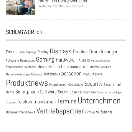
Hotel- und Gastgewerbe an
September 28, 2023 No Comment
SCHLAGWÖRTER
Displays
Drucklösungen
Drucker
Cloud
Display
Digital Signage
Gaming
Hardware
IFA
Fotografie
Gamescom
ISE
KI
Kommunikation
Mobile Communication
Messe
Komponenten
Monitor
Monitore
Kopfhörer
personen
Notebooks
Produktenws
Netzwerklösungen
Notebook
Produktnews
Security
Roadshow
Projektoren
Smart
Server
Smartphone
Software
Sound
Speicherlösungen
Home
Speichertechnologie
Unternehmen
Termine
Telekommunikation
Storage
Vertriebspartner
Zubehör
Unternehmensnews
VPN
WLAN