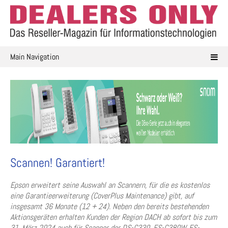
Skip
to
content
Main Navigation
Scannen! Garantiert!
Epson erweitert seine Auswahl an Scannern, für die es kostenlos
eine Garantieerweiterung (CoverPlus Maintenance) gibt, auf
insgesamt 36 Monate (12 + 24). Neben den bereits bestehenden
Aktionsgeräten erhalten Kunden der Region DACH ab sofort bis zum
31. März 2024 auch für Scanner der DS-C330, ES-C380W, ES-