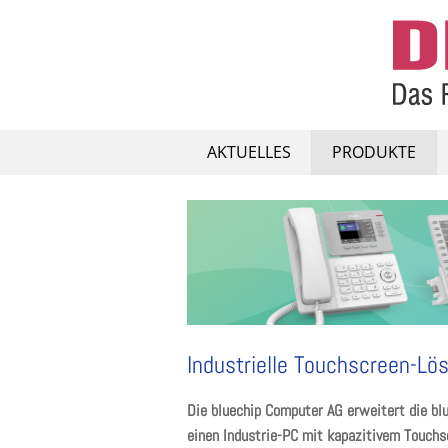
Skip
to
content
AKTUELLES
PRODUKTE
Industrielle Touchscreen-Lö
Die bluechip Computer AG erweitert die b
einen Industrie-PC mit kapazitivem Touchsc