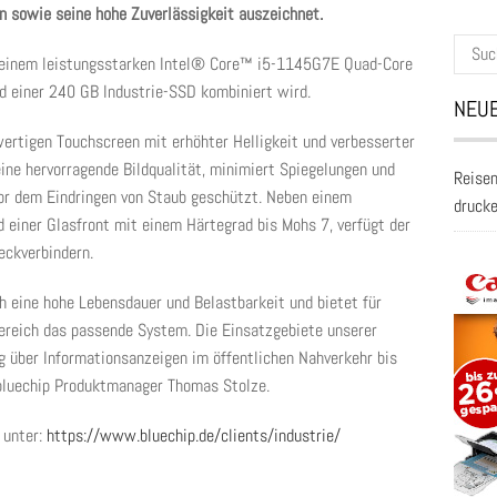
n sowie seine hohe Zuverlässigkeit auszeichnet.
Suche
 einem leistungsstarken Intel® Core™ i5-1145G7E Quad-Core
nach:
nd einer 240 GB Industrie-SSD kombiniert wird.
NEUE
wertigen Touchscreen mit erhöhter Helligkeit und verbesserter
ine hervorragende Bildqualität, minimiert Spiegelungen und
Reisen
vor dem Eindringen von Staub geschützt. Neben einem
druck
 einer Glasfront mit einem Härtegrad bis Mohs 7, verfügt der
eckverbindern.
h eine hohe Lebensdauer und Belastbarkeit und bietet für
ereich das passende System. Die Einsatzgebiete unserer
g über Informationsanzeigen im öffentlichen Nahverkehr bis
 bluechip Produktmanager Thomas Stolze.
 unter:
https://www.bluechip.de/clients/industrie/