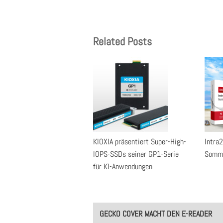
Related Posts
KIOXIA präsentiert Super-High-
Intra
IOPS-SSDs seiner GP1-Serie
Somme
für KI-Anwendungen
Post
GECKO COVER MACHT DEN E-READER
navigation