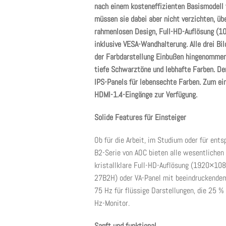
nach einem kosteneffizienten Basismodell f
müssen sie dabei aber nicht verzichten, üb
rahmenlosen Design, Full-HD-Auflösung (10
inklusive VESA-Wandhalterung. Alle drei Bi
der Farbdarstellung Einbußen hingenommen
tiefe Schwarztöne und lebhafte Farben. D
IPS-Panels für lebensechte Farben. Zum ei
HDMI-1.4-Eingänge zur Verfügung.
Solide Features für Einsteiger
Ob für die Arbeit, im Studium oder für ent
B2-Serie von AOC bieten alle wesentlichen 
kristallklare Full-HD-Auflösung (1920×108
27B2H) oder VA-Panel mit beeindruckendem
75 Hz für flüssige Darstellungen, die 25 %
Hz-Monitor.
Sanft und funktional