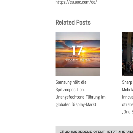
https://eu.aoc.com/de/
Related Posts
Samsung hält die
Sharp
Spitzenposition:
Mehrf
Unangefochtene Führung im
Innova
globalen Display-Markt
strat
„One 
Post
FÜHRUNGSEBENE STEHT JETZT AUF VIE