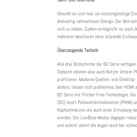
Obwohl es sich hier um kostengünstige Ei
dreiseitig rahmenlosen Design. Der Betrac
sich zu haben. Zudem ermöglicht es auch d
mehreren Monitoren ohne störende Einfass
Überzeugende Technik
Alle drei Bildschirme der B2-Serie verfüg
Dadurch können also auch Nutzer älterer P
profitieren. Moderne Quellen, wie Desktop-
andere, lassen sich problemlos über HDMI a
B2-Serie mit Flicker-Free-Technologie. Sie
(DC) statt Pulsweitenmodulation (PWM) un
Kopfschmerzen als auch einer Ermüdung der 
werden. Der LowBlue-Modus dagegen reduzie
und schont damit die Augen auch bei schlec