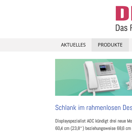
Skip
to
content
AKTUELLES
PRODUKTE
Schlank im rahmenlosen Desi
Displayspezialist AOC kündigt drei neue Mo
60,4 cm (23,8″) beziehungsweise 68,6 cm (2