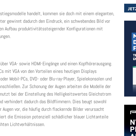
nstiegsmodelle handelt, kommen sie doch mit einem eleganten,
hter gewinnt dadurch den Eindruck, ein schwebendes Bild vor
en Aufbau produktivitätssteigernder Konfigurationen mit
ungen.
en über VGA- sowie HDMI-Eingänge und einen Kopfhörerausgang.
Cs mit VGA von den Vorteilen eines heutigen Displays
 oder Mobil-PCs, DVD- oder Blu-ray-Player, Spielekonsolen und
nschließen. Zur Schonung der Augen arbeiten die Modelle der
 nutzt bei der Einstellung des Helligkeitswertes Gleichstrom
d verhindert dadurch das Bildflimmern. Dies beugt sowohl
Augen vor, die häufig durch flackernde Bilder verursacht
rt die Emission potenziell schädlicher blauer Lichtanteile
hten Lichtverhältnissen.