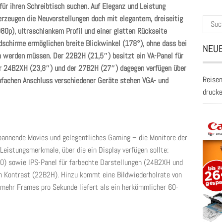
ür ihren Schreibtisch suchen. Auf Eleganz und Leistung
erzeugen die Neuvorstellungen doch mit elegantem, dreiseitig
Suche
80p), ultraschlankem Profil und einer glatten Rückseite
nach:
ldschirme ermöglichen breite Blickwinkel (178°), ohne dass bei
NEUE
 werden müssen. Der 22B2H (21,5″) besitzt ein VA-Panel für
er 24B2XH (23,8″) und der 27B2H (27″) dagegen verfügen über
Reisen
nfachen Anschluss verschiedener Geräte stehen VGA- und
druck
spannende Movies und gelegentliches Gaming – die Monitore der
Leistungsmerkmale, über die ein Display verfügen sollte:
0) sowie IPS-Panel für farbechte Darstellungen (24B2XH und
 Kontrast (22B2H). Hinzu kommt eine Bildwiederholrate von
 mehr Frames pro Sekunde liefert als ein herkömmlicher 60-