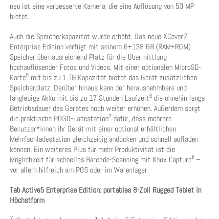
neu ist eine verbesserte Kamera, die eine Auflösung von 50 MP
bietet.
Auch die Speicherkapazität wurde erhöht. Das neue XCover7
Enterprise Edition verfügt mit seinem 6+128 GB (RAM+ROM)
Speicher über ausreichend Platz für die Übermittlung
hochauflösender Fotos und Videos. Mit einer optionalen MicroSD-
5
Karte
mit bis zu 1 TB Kapazität bietet das Gerät zusätzlichen
Speicherplatz. Darüber hinaus kann der herausnehmbare und
6
langlebige Akku mit bis zu 17 Stunden Laufzeit
die ohnehin lange
Betriebsdauer des Gerätes noch weiter erhöhen. Außerdem sorgt
7
die praktische POGO-Ladestation
dafür, dass mehrere
Benutzer*innen ihr Gerät mit einer optional erhältlichen
Mehrfachladestation gleichzeitig andocken und schnell aufladen
können. Ein weiteres Plus für mehr Produktivität ist die
8
Möglichkeit für schnelles Barcode-Scanning mit Knox Capture
–
vor allem hilfreich am POS oder im Warenlager.
Tab Active5 Enterprise Edition: portables 8-Zoll Rugged Tablet in
Höchstform