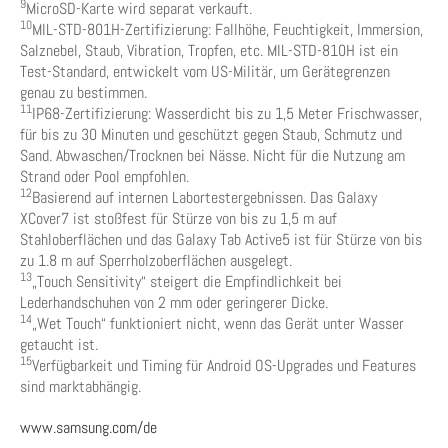
9
MicroSD-Karte wird separat verkauft.
10
MIL-STD-801H-Zertifizierung: Fallhöhe, Feuchtigkeit, Immersion,
Salznebel, Staub, Vibration, Tropfen, etc. MIL-STD-810H ist ein
Test-Standard, entwickelt vom US-Militär, um Gerätegrenzen
genau zu bestimmen.
11
IP68-Zertifizierung: Wasserdicht bis zu 1,5 Meter Frischwasser,
für bis zu 30 Minuten und geschützt gegen Staub, Schmutz und
Sand. Abwaschen/Trocknen bei Nässe. Nicht für die Nutzung am
Strand oder Pool empfohlen.
12
Basierend auf internen Labortestergebnissen. Das Galaxy
XCover7 ist stoßfest für Stürze von bis zu 1,5 m auf
Stahloberflächen und das Galaxy Tab Active5 ist für Stürze von bis
zu 1.8 m auf Sperrholzoberflächen ausgelegt.
13
„Touch Sensitivity“ steigert die Empfindlichkeit bei
Lederhandschuhen von 2 mm oder geringerer Dicke.
14
„Wet Touch“ funktioniert nicht, wenn das Gerät unter Wasser
getaucht ist.
15
Verfügbarkeit und Timing für Android OS-Upgrades und Features
sind marktabhängig.
www.samsung.com/de