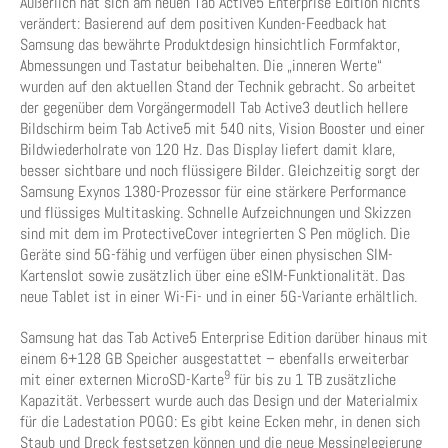
Äußerlich hat sich am neuen Tab Active5 Enterprise Edition nichts
verändert: Basierend auf dem positiven Kunden-Feedback hat
Samsung das bewährte Produktdesign hinsichtlich Formfaktor,
Abmessungen und Tastatur beibehalten. Die „inneren Werte“
wurden auf den aktuellen Stand der Technik gebracht. So arbeitet
der gegenüber dem Vorgängermodell Tab Active3 deutlich hellere
Bildschirm beim Tab Active5 mit 540 nits, Vision Booster und einer
Bildwiederholrate von 120 Hz. Das Display liefert damit klare,
besser sichtbare und noch flüssigere Bilder. Gleichzeitig sorgt der
Samsung Exynos 1380-Prozessor für eine stärkere Performance
und flüssiges Multitasking. Schnelle Aufzeichnungen und Skizzen
sind mit dem im ProtectiveCover integrierten S Pen möglich. Die
Geräte sind 5G-fähig und verfügen über einen physischen SIM-
Kartenslot sowie zusätzlich über eine eSIM-Funktionalität. Das
neue Tablet ist in einer Wi-Fi- und in einer 5G-Variante erhältlich.
Samsung hat das Tab Active5 Enterprise Edition darüber hinaus mit
einem 6+128 GB Speicher ausgestattet – ebenfalls erweiterbar
9
mit einer externen MicroSD-Karte
für bis zu 1 TB zusätzliche
Kapazität. Verbessert wurde auch das Design und der Materialmix
für die Ladestation POGO: Es gibt keine Ecken mehr, in denen sich
Staub und Dreck festsetzen können und die neue Messinglegierung