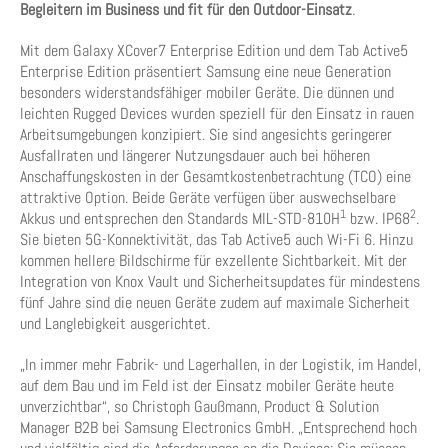
Begleitern im Business und fit für den Outdoor-Einsatz
.
Mit dem Galaxy XCover7 Enterprise Edition und dem Tab Active5
Enterprise Edition präsentiert Samsung eine neue Generation
besonders widerstandsfähiger mobiler Geräte. Die dünnen und
leichten Rugged Devices wurden speziell für den Einsatz in rauen
Arbeitsumgebungen konzipiert. Sie sind angesichts geringerer
Ausfallraten und längerer Nutzungsdauer auch bei höheren
Anschaffungskosten in der Gesamtkostenbetrachtung (TCO) eine
attraktive Option. Beide Geräte verfügen über auswechselbare
1
2
Akkus und entsprechen den Standards MIL-STD-810H
bzw. IP68
.
Sie bieten 5G-Konnektivität, das Tab Active5 auch Wi-Fi 6. Hinzu
kommen hellere Bildschirme für exzellente Sichtbarkeit. Mit der
Integration von Knox Vault und Sicherheitsupdates für mindestens
fünf Jahre sind die neuen Geräte zudem auf maximale Sicherheit
und Langlebigkeit ausgerichtet.
„In immer mehr Fabrik- und Lagerhallen, in der Logistik, im Handel,
auf dem Bau und im Feld ist der Einsatz mobiler Geräte heute
unverzichtbar“, so Christoph Gaußmann, Product & Solution
Manager B2B bei Samsung Electronics GmbH. „Entsprechend hoch