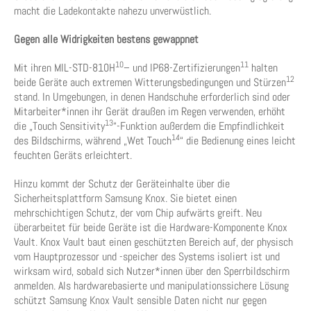
macht die Ladekontakte nahezu unverwüstlich.
Gegen alle Widrigkeiten bestens gewappnet
10
11
Mit ihren MIL-STD-810H
– und IP68-Zertifizierungen
halten
12
beide Geräte auch extremen Witterungsbedingungen und Stürzen
stand. In Umgebungen, in denen Handschuhe erforderlich sind oder
Mitarbeiter*innen ihr Gerät draußen im Regen verwenden, erhöht
13
die „Touch Sensitivity
“-Funktion außerdem die Empfindlichkeit
14
des Bildschirms, während „Wet Touch
“ die Bedienung eines leicht
feuchten Geräts erleichtert.
Hinzu kommt der Schutz der Geräteinhalte über die
Sicherheitsplattform Samsung Knox. Sie bietet einen
mehrschichtigen Schutz, der vom Chip aufwärts greift. Neu
überarbeitet für beide Geräte ist die Hardware-Komponente Knox
Vault. Knox Vault baut einen geschützten Bereich auf, der physisch
vom Hauptprozessor und -speicher des Systems isoliert ist und
wirksam wird, sobald sich Nutzer*innen über den Sperrbildschirm
anmelden. Als hardwarebasierte und manipulationssichere Lösung
schützt Samsung Knox Vault sensible Daten nicht nur gegen