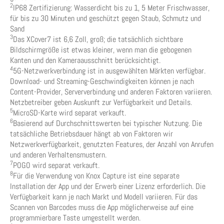
2
IP68 Zertifizierung: Wasserdicht bis zu 1, 5 Meter Frischwasser,
für bis zu 30 Minuten und geschützt gegen Staub, Schmutz und
Sand
3
Das XCover7 ist 6,6 Zoll, groß; die tatsächlich sichtbare
Bildschirmgröße ist etwas kleiner, wenn man die gebogenen
Kanten und den Kameraausschnitt berücksichtigt.
4
5G-Netzwerkverbindung ist in ausgewählten Märkten verfügbar.
Download- und Streaming-Geschwindigkeiten können je nach
Content-Provider, Serververbindung und anderen Faktoren variieren.
Netzbetreiber geben Auskunft zur Verfügbarkeit und Details.
5
MicroSD-Karte wird separat verkauft.
6
Basierend auf Durchschnittswerten bei typischer Nutzung. Die
tatsächliche Betriebsdauer hängt ab von Faktoren wir
Netzwerkverfügbarkeit, genutzten Features, der Anzahl von Anrufen
und anderen Verhaltensmustern.
7
POGO wird separat verkauft.
8
Für die Verwendung von Knox Capture ist eine separate
Installation der App und der Erwerb einer Lizenz erforderlich. Die
Verfügbarkeit kann je nach Markt und Modell variieren. Für das
Scannen von Barcodes muss die App möglicherweise auf eine
programmierbare Taste umgestellt werden.