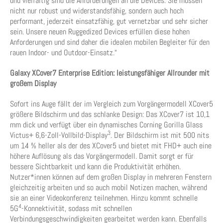
und vielfältig sind die Anforderungen an die Devices: Sie müssen
nicht nur robust und widerstandsfähig, sondern auch hoch
performant, jederzeit einsatzfähig, gut vernetzbar und sehr sicher
sein. Unsere neuen Ruggedized Devices erfüllen diese hohen
Anforderungen und sind daher die idealen mobilen Begleiter für den
rauen Indoor- und Outdoor-Einsatz.“
Galaxy XCover7 Enterprise Edition: leistungsfähiger Allrounder mit
großem Display
Sofort ins Auge fällt der im Vergleich zum Vorgängermodell XCover5
größere Bildschirm und das schlanke Design: Das XCover7 ist 10,1
mm dick und verfügt über ein dynamisches Corning Gorilla Glass
3
Victus+ 6,6-Zoll-Vollbild-Display
. Der Bildschirm ist mit 500 nits
um 14 % heller als der des XCover5 und bietet mit FHD+ auch eine
höhere Auflösung als das Vorgängermodell. Damit sorgt er für
bessere Sichtbarkeit und kann die Produktivität erhöhen.
Nutzer*innen können auf dem großen Display in mehreren Fenstern
gleichzeitig arbeiten und so auch mobil Notizen machen, während
sie an einer Videokonferenz teilnehmen. Hinzu kommt schnelle
4
5G
-Konnektivität, sodass mit schnellen
Verbindungsgeschwindigkeiten gearbeitet werden kann. Ebenfalls