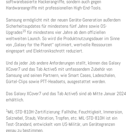
softwarebasierte Hackerangriffe, sondern auch gegen
Hardwareangriffe mit professionellen High-End-Tools.
Samsung ermöglicht mit der neuen Geräte-Generation außerdem
Sicherheitsupdates für mindestens fünf Jahre sowie OS-
15
Upgrades
für mindestens vier Jahre ab dem offiziellen
weltweiten Launch. So wird die Produktnutzungsdauer im Sinne
von „Galaxy for the Planet“ optimiert, wertvolle Ressourcen
eingespart und Elektronikschrott reduziert.
Und da jeder Job andere Anforderungen stellt, können das Galaxy
XCover7 und das Tab Active5 mit umfassendem Zubehör von
Samsung und seinen Partnern, wie Smart Cases, Ladeschalen,
Gürtel-Clips sowie PTT-Headsets, ausgestattet werden.
Das Galaxy XCover7 und das Tab Active5 sind ab Mitte Januar 2024
erhältlich.
1
MIL-STD-810H-Zertifizierung: Fallhöhe, Feuchtigkeit, Immersion,
Salznebel, Staub, Vibration, Tropfen, etc. MIL-STD-810H ist ein
Test-Standard, entwickelt vom US-Militär, um Gerätegrenzen
genau zu bestimmen.