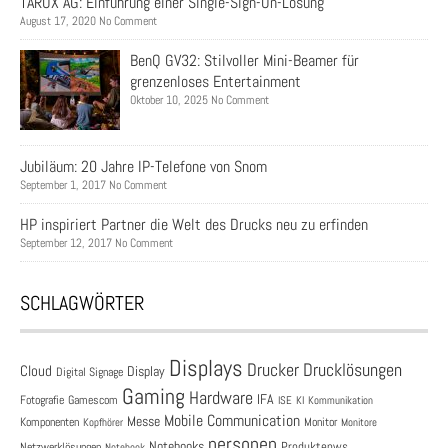
TAROX AG: Einführung einer Single-Sign-On-Lösung
August 17, 2020 No Comment
BenQ GV32: Stilvoller Mini-Beamer für
grenzenloses Entertainment
Oktober 10, 2025 No Comment
Jubiläum: 20 Jahre IP-Telefone von Snom
September 1, 2017 No Comment
HP inspiriert Partner die Welt des Drucks neu zu erfinden
September 12, 2017 No Comment
SCHLAGWÖRTER
Displays
Drucklösungen
Drucker
Cloud
Display
Digital Signage
Gaming
Hardware
IFA
Fotografie
Gamescom
ISE
KI
Kommunikation
Mobile Communication
Messe
Komponenten
Monitor
Monitore
Kopfhörer
personen
Notebooks
Produktenws
Netzwerklösungen
Notebook