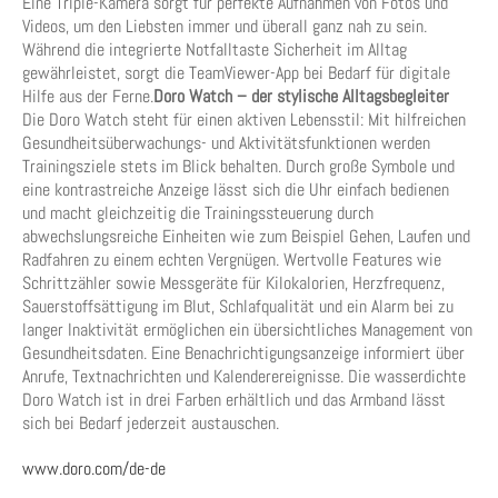
Eine Triple-Kamera sorgt für perfekte Aufnahmen von Fotos und
Videos, um den Liebsten immer und überall ganz nah zu sein.
Während die integrierte Notfalltaste Sicherheit im Alltag
gewährleistet, sorgt die TeamViewer-App bei Bedarf für digitale
Hilfe aus der Ferne.
Doro Watch – der stylische Alltagsbegleiter
Die Doro Watch steht für einen aktiven Lebensstil: Mit hilfreichen
Gesundheitsüberwachungs- und Aktivitätsfunktionen werden
Trainingsziele stets im Blick behalten. Durch große Symbole und
eine kontrastreiche Anzeige lässt sich die Uhr einfach bedienen
und macht gleichzeitig die Trainingssteuerung durch
abwechslungsreiche Einheiten wie zum Beispiel Gehen, Laufen und
Radfahren zu einem echten Vergnügen. Wertvolle Features wie
Schrittzähler sowie Messgeräte für Kilokalorien, Herzfrequenz,
Sauerstoffsättigung im Blut, Schlafqualität und ein Alarm bei zu
langer Inaktivität ermöglichen ein übersichtliches Management von
Gesundheitsdaten. Eine Benachrichtigungsanzeige informiert über
Anrufe, Textnachrichten und Kalenderereignisse. Die wasserdichte
Doro Watch ist in drei Farben erhältlich und das Armband lässt
sich bei Bedarf jederzeit austauschen.
www.doro.com/de-de