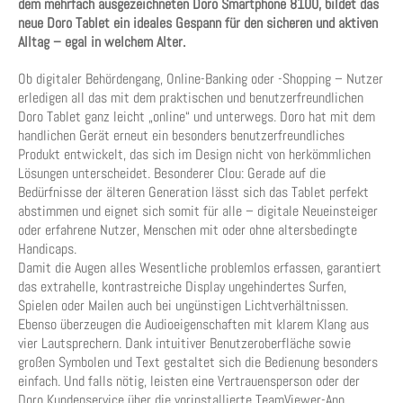
dem mehrfach ausgezeichneten Doro Smartphone 8100, bildet das
neue Doro Tablet ein ideales Gespann für den sicheren und aktiven
Alltag – egal in welchem Alter.
Ob digitaler Behördengang, Online-Banking oder -Shopping – Nutzer
erledigen all das mit dem praktischen und benutzerfreundlichen
Doro Tablet ganz leicht „online“ und unterwegs. Doro hat mit dem
handlichen Gerät erneut ein besonders benutzerfreundliches
Produkt entwickelt, das sich im Design nicht von herkömmlichen
Lösungen unterscheidet. Besonderer Clou: Gerade auf die
Bedürfnisse der älteren Generation lässt sich das Tablet perfekt
abstimmen und eignet sich somit für alle – digitale Neueinsteiger
oder erfahrene Nutzer, Menschen mit oder ohne altersbedingte
Handicaps.
Damit die Augen alles Wesentliche problemlos erfassen, garantiert
das extrahelle, kontrastreiche Display ungehindertes Surfen,
Spielen oder Mailen auch bei ungünstigen Lichtverhältnissen.
Ebenso überzeugen die Audioeigenschaften mit klarem Klang aus
vier Lautsprechern. Dank intuitiver Benutzeroberfläche sowie
großen Symbolen und Text gestaltet sich die Bedienung besonders
einfach. Und falls nötig, leisten eine Vertrauensperson oder der
Doro Kundenservice über die vorinstallierte TeamViewer-App