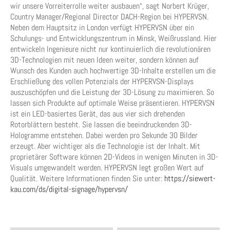
wir unsere Vorreiterrolle weiter ausbauen“, sagt Norbert Krüger,
Country Manager/Regional Director DACH-Region bei HYPERVSN.
Neben dem Hauptsitz in London verfügt HYPERVSN über ein
Schulungs- und Entwicklungszentrum in Minsk, Weißrussland. Hier
entwickeln Ingenieure nicht nur kontinuierlich die revolutionären
3D-Technologien mit neuen Ideen weiter, sondern können auf
Wunsch des Kunden auch hochwertige 3D-Inhalte erstellen um die
Erschließung des vollen Potenzials der HYPERVSN-Displays
auszuschöpfen und die Leistung der 3D-Lösung zu maximieren. So
lassen sich Produkte auf optimale Weise präsentieren. HYPERVSN
ist ein LED-basiertes Gerät, das aus vier sich drehenden
Rotorblättern besteht. Sie lassen die beeindruckenden 3D-
Hologramme entstehen. Dabei werden pro Sekunde 30 Bilder
erzeugt. Aber wichtiger als die Technologie ist der Inhalt. Mit
proprietärer Software können 2D-Videos in wenigen Minuten in 3D-
Visuals umgewandelt werden. HYPERVSN legt großen Wert auf
Qualität. Weitere Informationen finden Sie unter:
https://siewert-
kau.com/ds/digital-signage/hypervsn/