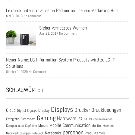
Lexmark unterstützt seine Partner mit neuem Marketing Hub
Mai 3, 2018 No Comment
Sicher vernetztes Wohnen
Juni 21, 2017 No Comment
Neuer Name: LG Information System Products wird zu LG IT
Solutions
Oktober 1, 2020 No Comment
SCHLAGWÖRTER
Displays
Drucklösungen
Drucker
Cloud
Display
Digital Signage
Gaming
Hardware
IFA
Fotografie
Gamescom
ISE
KI
Kommunikation
Mobile Communication
Messe
Komponenten
Monitor
Monitore
Kopfhörer
personen
Notebooks
Produktenws
Netzwerklösungen
Notebook