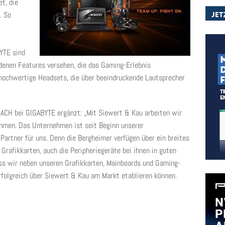
t, die
. So
YTE sind
edenen Features versehen, die das Gaming-Erlebnis
d hochwertige Headsets, die über beeindruckende Lautsprecher
DACH bei GIGABYTE ergänzt: „Mit Siewert & Kau arbeiten wir
sammen. Das Unternehmen ist seit Beginn unserer
artner für uns. Denn die Bergheimer verfügen über ein breites
afikkarten, auch die Peripheriegeräte bei ihnen in guten
ass wir neben unseren Grafikkarten, Mainboards und Gaming-
rfolgreich über Siewert & Kau am Markt etablieren können.