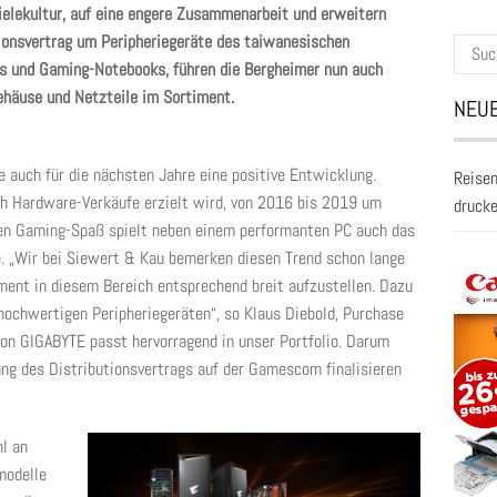
ielekultur, auf eine engere Zusammenarbeit und erweitern
ionsvertrag um Peripheriegeräte des taiwanesischen
Suche
ds und Gaming-Notebooks, führen die Bergheimer nun auch
nach:
Gehäuse und Netzteile im Sortiment.
NEUE
 auch für die nächsten Jahre eine positive Entwicklung.
Reisen
 Hardware-Verkäufe erzielt wird, von 2016 bis 2019 um
druck
len Gaming-Spaß spielt neben einem performanten PC auch das
. „Wir bei Siewert & Kau bemerken diesen Trend schon lange
ment in diesem Bereich entsprechend breit aufzustellen. Dazu
hochwertigen Peripheriegeräten“, so Klaus Diebold, Purchase
on GIGABYTE passt hervorragend in unser Portfolio. Darum
ung des Distributionsvertrags auf der Gamescom finalisieren
l an
modelle