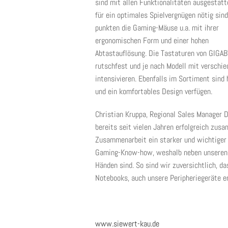
sind mit allen Funktionalitäten ausgestatte
für ein optimales Spielvergnügen nötig sind
punkten die Gaming-Mäuse u.a. mit ihrer
ergonomischen Form und einer hohen
Abtastauflösung. Die Tastaturen von GIGAB
rutschfest und je nach Modell mit verschi
intensivieren. Ebenfalls im Sortiment sin
und ein komfortables Design verfügen.
Christian Kruppa, Regional Sales Manager 
bereits seit vielen Jahren erfolgreich zu
Zusammenarbeit ein starker und wichtiger P
Gaming-Know-how, weshalb neben unseren Gr
Händen sind. So sind wir zuversichtlich, d
Notebooks, auch unsere Peripheriegeräte e
www.siewert-kau.de