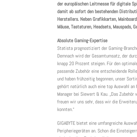
der europäischen Leitmesse für digitale Sp
damit ab sofort den bestehenden Distribut
Herstellers. Neben Grafikkarten, Mainboar
Mäuse, Tastaturen, Headsets, Mauspads, 
Absolute Gaming-Expertise
Statista prognostiziert der Gaming-Branche
Demnach wird der Gesamtumsatz, der durch
knapp 20 Prozent steigen. Für den optima
passende Zubehör eine entscheidende Rolle
und haben frühzeitig begonnen, unser Sorti
gehört natürlich auch eine top Auswahl an 
Manager bei Siewert & Kau. „Das Zubehör v
freuen wir uns sehr, dass wir die Erweiter
konnten.“
GIGABYTE bietet eine umfangreiche Auswah
Peripheriegeräten an. Schon die Einsteiger