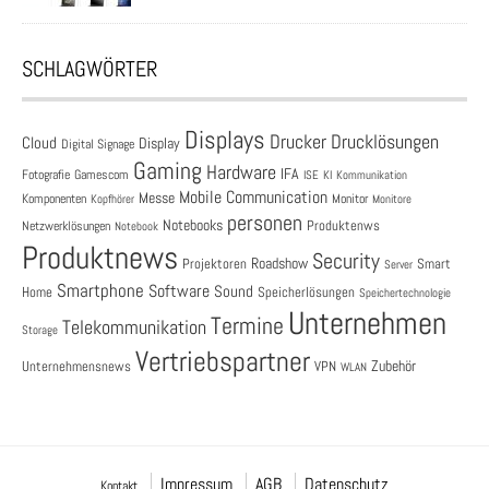
SCHLAGWÖRTER
Displays
Drucklösungen
Drucker
Cloud
Display
Digital Signage
Gaming
Hardware
IFA
Fotografie
Gamescom
ISE
KI
Kommunikation
Mobile Communication
Messe
Komponenten
Monitor
Monitore
Kopfhörer
personen
Notebooks
Produktenws
Netzwerklösungen
Notebook
Produktnews
Security
Roadshow
Projektoren
Smart
Server
Smartphone
Software
Sound
Speicherlösungen
Home
Speichertechnologie
Unternehmen
Termine
Telekommunikation
Storage
Vertriebspartner
Zubehör
Unternehmensnews
VPN
WLAN
Impressum
AGB
Datenschutz
Kontakt