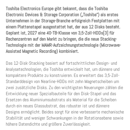
Toshiba Electronics Europe gibt bekannt, dass die Toshiba
Electronic Devices & Storage Corporation („Toshiba“) als erstes
Unternehmen in der Storage-Branche erfolgreich Festplatten mit
einem Plattenstapel ausgestattet hat, der aus 12 Disks besteht.
Geplant ist, 2027 eine 40-TB-Klasse von 3,5-Zoll-HDDs[3] für
Rechenzentren auf den Markt zu bringen, die die neue Stacking-
Technologie mit der MAMR-Aufzeichnungstechnologie (Microwave-
Assisted Magnetic Recording) kombiniert.
Das 12-Disk-Stacking basiert auf fortschrittlichen Design- und
Analysetechnologien, die Toshiba entwickelt hat, um dünnere und
kompaktere Produkte zu konstruieren. Es erweitert das 3,5-Zoll-
Standarddesign von Nearline-HDDs mit zehn Magnetscheiben um
zwei zusätzliche Disks. Zu den wichtigsten Neuerungen zählen die
Entwicklung neuer Spezialbauteile für den Disk-Stapel und das
Ersetzen des Aluminiumsubstrats als Material für die Scheiben
durch ein neues Glassubstrat, das robuster ist und dünnere
Designs ermöglicht. Beides sorgt für eine verbesserte mechanische
Stabilität und weniger Schwankungen in der Rotationsebene sowie
höhere Datendichte und größere Zuverlässigkeit.