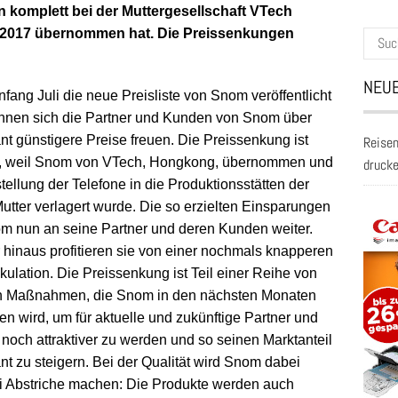
 komplett bei der Muttergesellschaft VTech
e 2017 übernommen hat. Die Preissenkungen
Suche
nach:
NEUE
ang Juli die neue Preisliste von Snom veröffentlicht
önnen sich die Partner und Kunden von Snom über
ant günstigere Preise freuen. Die Preissenkung ist
Reisen
, weil Snom von VTech, Hongkong, übernommen und
druck
tellung der Telefone in die Produktionsstätten der
utter verlagert wurde. Die so erzielten Einsparungen
om nun an seine Partner und deren Kunden weiter.
 hinaus profitieren sie von einer nochmals knapperen
kulation. Die Preissenkung ist Teil einer Reihe von
n Maßnahmen, die Snom in den nächsten Monaten
ren wird, um für aktuelle und zukünftige Partner und
noch attraktiver zu werden und so seinen Marktanteil
ant zu steigern. Bei der Qualität wird Snom dabei
ei Abstriche machen: Die Produkte werden auch