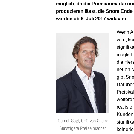
möglich, da die Premiummarke nun
produzieren lässt, die Snom End
werden ab 6. Juli 2017 wirksam.
Wenn Anf
wird, k
signifik
möglich
die Hers
neuen M
gibt Sn
Darüber
Preiskal
weitere
realisie
Kunden 
Gernot Sagl, CEO von Snom:
signifik
Günstigere Preise machen
keinerl