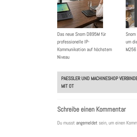
Das neue Snom D895M für
Snom 
professionelle IP-
um di
Kommunikation auf höchstem
M256
Niveau
Post
PAESSLER UND MACHINESHOP VERBINDE
navigation
MIT OT
Schreibe einen Kommentar
Du musst
angemeldet
sein, um einen Komm