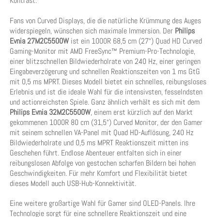
Kontrast.
Fans von Curved Displays, die die natürliche Krümmung des Auges
widerspiegeln, wünschen sich maximale Immersion. Der
Philips
Evnia 27M2C5500W
ist ein 1000R 68,5 cm (27“) Quad HD Curved
Gaming-Monitor mit AMD FreeSync™ Premium-Pro-Technologie,
einer blitzschnellen Bildwiederholrate von 240 Hz, einer geringen
Eingabeverzögerung und schnellen Reaktionszeiten von 1 ms GtG
mit 0,5 ms MPRT. Dieses Modell bietet ein schnelles, reibungsloses
Erlebnis und ist die ideale Wahl für die intensivsten, fesselndsten
und actionreichsten Spiele. Ganz ähnlich verhält es sich mit dem
Philips Evnia 32M2C5500W
, einem erst kürzlich auf den Markt
gekommenen 1000R 80 cm (31,5“) Curved Monitor, der den Gamer
mit seinem schnellen VA-Panel mit Quad HD-Auflösung, 240 Hz
Bildwiederholrate und 0,5 ms MPRT Reaktionszeit mitten ins
Geschehen führt. Endlose Abenteuer entfalten sich in einer
reibungslosen Abfolge von gestochen scharfen Bildern bei hohen
Geschwindigkeiten. Für mehr Komfort und Flexibilität bietet
dieses Modell auch USB-Hub-Konnektivität.
Eine weitere großartige Wahl für Gamer sind OLED-Panels. Ihre
Technologie sorgt für eine schnellere Reaktionszeit und eine