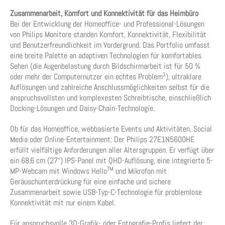
Zusammenarbeit, Komfort und Konnektivität für das Heimbüro
Bei der Entwicklung der Homeoffice- und Professional-Lösungen
von Philips Monitore standen Komfort, Konnektivität, Flexibilität
und Benutzerfreundlichkeit im Vordergrund. Das Portfolio umfasst
eine breite Palette an adaptiven Technologien für komfortables
Sehen (die Augenbelastung durch Bildschirmarbeit ist für 50 %
1
oder mehr der Computernutzer ein echtes Problem
), ultraklare
Auflösungen und zahlreiche Anschlussmöglichkeiten selbst für die
anspruchsvollsten und komplexesten Schreibtische, einschließlich
Docking-Lösungen und Daisy-Chain-Technologie.
Ob für das Homeoffice, webbasierte Events und Aktivitäten, Social
Media oder Online-Entertainment: Der Philips 27E1N5600HE
erfüllt vielfältige Anforderungen aller Altersgruppen. Er verfügt über
ein 68,6 cm (27“) IPS-Panel mit QHD-Auflösung, eine integrierte 5-
TM
MP-Webcam mit Windows Hello
und Mikrofon mit
Geräuschunterdrückung für eine einfache und sichere
Zusammenarbeit sowie USB-Typ-C-Technologie für problemlose
Konnektivität mit nur einem Kabel.
Für anspruchsvolle 3D-Grafik- oder Fotografie-Profis liefert der