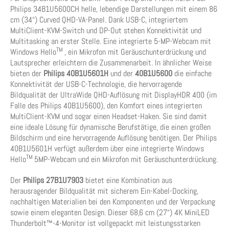
Philips 34B1U5600CH helle, lebendige Darstellungen mit einem 86
cm (34“) Curved QHD-VA-Panel. Dank USB-C, integriertem
MultiClient-KVM-Switch und DP-Out stehen Konnektivität und
Multitasking an erster Stelle. Eine integrierte 5-MP-Webcam mit
TM
Windows Hello
, ein Mikrofon mit Geräuschunterdrückung und
Lautsprecher erleichtern die Zusammenarbeit. In ähnlicher Weise
bieten der
Philips
40B1U5601H
und der
40B1U5600
die einfache
Konnektivität der USB-C-Technologie, die hervorragende
Bildqualität der UltraWide QHD-Auflösung mit DisplayHDR 400 (im
Falle des Philips 40B1U5600), den Komfort eines integrierten
MultiClient-KVM und sogar einen Headset-Haken. Sie sind damit
eine ideale Lösung für dynamische Berufstätige, die einen großen
Bildschirm und eine hervorragende Auflösung benötigen. Der Philips
40B1U5601H verfügt außerdem über eine integrierte Windows
TM
Hello
5MP-Webcam und ein Mikrofon mit Geräuschunterdrückung.
Der
Philips 27B1U7903
bietet eine Kombination aus
herausragender Bildqualität mit sicherem Ein-Kabel-Docking,
nachhaltigen Materialien bei den Komponenten und der Verpackung
sowie einem eleganten Design. Dieser 68,6 cm (27“) 4K MiniLED
Thunderbolt™-4-Monitor ist vollgepackt mit leistungsstarken