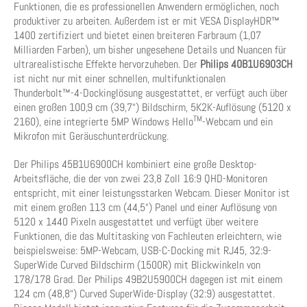
Funktionen, die es professionellen Anwendern ermöglichen, noch
produktiver zu arbeiten. Außerdem ist er mit VESA DisplayHDR™
1400 zertifiziert und bietet einen breiteren Farbraum (1,07
Milliarden Farben), um bisher ungesehene Details und Nuancen für
ultrarealistische Effekte hervorzuheben. Der
Philips
40B1U6903CH
ist nicht nur mit einer schnellen, multifunktionalen
Thunderbolt™-4-Dockinglösung ausgestattet, er verfügt auch über
einen großen 100,9 cm (39,7“) Bildschirm, 5K2K-Auflösung (5120 x
TM
2160), eine integrierte 5MP Windows Hello
-Webcam und ein
Mikrofon mit Geräuschunterdrückung.
Der Philips 45B1U6900CH kombiniert eine große Desktop-
Arbeitsfläche, die der von zwei 23,8 Zoll 16:9 QHD-Monitoren
entspricht, mit einer leistungsstarken Webcam. Dieser Monitor ist
mit einem großen 113 cm (44,5“) Panel und einer Auflösung von
5120 x 1440 Pixeln ausgestattet und verfügt über weitere
Funktionen, die das Multitasking von Fachleuten erleichtern, wie
beispielsweise: 5MP-Webcam, USB-C-Docking mit RJ45, 32:9-
SuperWide Curved Bildschirm (1500R) mit Blickwinkeln von
178/178 Grad. Der Philips 49B2U5900CH dagegen ist mit einem
124 cm (48,8“) Curved SuperWide-Display (32:9) ausgestattet.