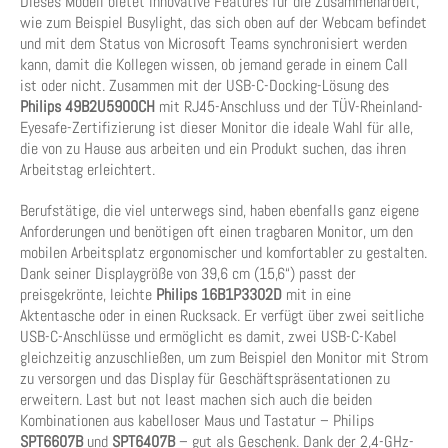
Dieses Modell bietet innovative Features für die Zusammenarbeit,
wie zum Beispiel Busylight, das sich oben auf der Webcam befindet
und mit dem Status von Microsoft Teams synchronisiert werden
kann, damit die Kollegen wissen, ob jemand gerade in einem Call
ist oder nicht. Zusammen mit der USB-C-Docking-Lösung des
Philips 49B2U5900CH
mit RJ45-Anschluss und der TÜV-Rheinland-
Eyesafe-Zertifizierung ist dieser Monitor die ideale Wahl für alle,
die von zu Hause aus arbeiten und ein Produkt suchen, das ihren
Arbeitstag erleichtert.
Berufstätige, die viel unterwegs sind, haben ebenfalls ganz eigene
Anforderungen und benötigen oft einen tragbaren Monitor, um den
mobilen Arbeitsplatz ergonomischer und komfortabler zu gestalten.
Dank seiner Displaygröße von 39,6 cm (15,6“) passt der
preisgekrönte, leichte
Philips
16B1P3302D
mit in eine
Aktentasche oder in einen Rucksack. Er verfügt über zwei seitliche
USB-C-Anschlüsse und ermöglicht es damit, zwei USB-C-Kabel
gleichzeitig anzuschließen, um zum Beispiel den Monitor mit Strom
zu versorgen und das Display für Geschäftspräsentationen zu
erweitern. Last but not least machen sich auch die beiden
Kombinationen aus kabelloser Maus und Tastatur – Philips
SPT6607B
und
SPT6407B
– gut als Geschenk. Dank der 2,4-GHz-