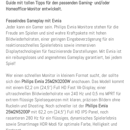
Guide mit tollen Tipps für den passenden Gaming- und/oder
Homeoffice-Monitor entwickelt.
Fesselndes Gameplay mit Evnia
Jeder kann ein Gamer sein. Philips Evnia Monitore stehen für die
Freude am Spielen und sind wahre Kraftpakete mit hohen
Bildwiederholraten, einer geringen Eingabeverzögerung für ein
reaktionsschnelles Spielerlebnis sowie immersiven
Displaytechnologien für faszinierende Darstellungen. Mit Evnia ist
ein reibungsloses und angenehmes Gameplay garantiert, bei jedem
Spiel!
Wer einen schnellen Monitor in kleinem Format sucht, der sollte
sich den
Philips Evnia 25M2N3200W
anschauen. Das Modell kommt
mit einem 62,2 cm (24,5“) Full HD Fast VA-Display, einer
ultraschnellen Bildwiederholrate von 240 Hz und 0,5 ms MPRT für
extrem flüssige Spielsequenzen mit klaren, präzisen Bildern ohne
Ruckeln und Ghosting. Noch schneller ist der
Philips Evnia
25M2N5200P
mit 62,2 cm (24,5“) Full HD IPS-Panel, noch
rasanteren 280 Hz für ein flüssiges, dynamisches Spielerlebnis
sowie SmartImage HDR-Modi für optimale Farbe, Helligkeit und