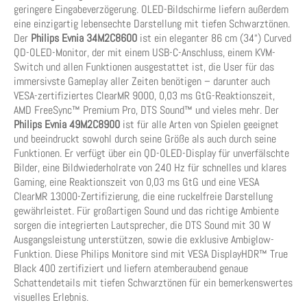
geringere Eingabeverzögerung. OLED-Bildschirme liefern außerdem
eine einzigartig lebensechte Darstellung mit tiefen Schwarztönen.
Der
Philips Evnia 34M2C8600
ist ein eleganter 86 cm (34“) Curved
QD-OLED-Monitor, der mit einem USB-C-Anschluss, einem KVM-
Switch und allen Funktionen ausgestattet ist, die User für das
immersivste Gameplay aller Zeiten benötigen – darunter auch
VESA-zertifiziertes ClearMR 9000, 0,03 ms GtG-Reaktionszeit,
AMD FreeSync™ Premium Pro, DTS Sound™ und vieles mehr. Der
Philips Evnia 49M2C8900
ist für alle Arten von Spielen geeignet
und beeindruckt sowohl durch seine Größe als auch durch seine
Funktionen. Er verfügt über ein QD-OLED-Display für unverfälschte
Bilder, eine Bildwiederholrate von 240 Hz für schnelles und klares
Gaming, eine Reaktionszeit von 0,03 ms GtG und eine VESA
ClearMR 13000-Zertifizierung, die eine ruckelfreie Darstellung
gewährleistet. Für großartigen Sound und das richtige Ambiente
sorgen die integrierten Lautsprecher, die DTS Sound mit 30 W
Ausgangsleistung unterstützen, sowie die exklusive Ambiglow-
Funktion. Diese Philips Monitore sind mit VESA DisplayHDR™ True
Black 400 zertifiziert und liefern atemberaubend genaue
Schattendetails mit tiefen Schwarztönen für ein bemerkenswertes
visuelles Erlebnis.