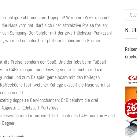
Suche
e richtige Zahl muss ins Tippspiel! Wer beim WM-Tippspiel
nach:
ie Nase vorn hat, darf sich über attraktive Preise freuen:
NEUE
r von Samsung. Der Spieler mit der zweithöchsten Punktzahl
t, während sich der Drittplatzierte über einen Garmin
Reisen
druck
t die Preise, sondern der Spaß. Und der lebt beim Fußball
Beim C4B-Tippspiel sind deswegen alle Teilnehmer dazu
 gründen und zum Beispiel gemeinsam mit den Kollegen
Kaffeeküche fest, welcher Kollege aktuell die Nase vorn hat
n nennen darf.
hzeitig doppelte Gewinnchancen: C4B belohnt die drei
Augustiner Edelstoff Partyfass.
eineswegs minder motiviert tritt auch das C4B-Team an – und
e Gegner.
/de/tippspiel