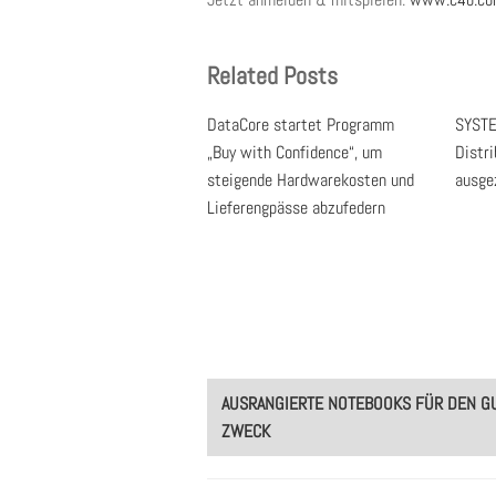
Related Posts
DataCore startet Programm
SYSTE
„Buy with Confidence“, um
Distr
steigende Hardwarekosten und
ausge
Lieferengpässe abzufedern
Post
AUSRANGIERTE NOTEBOOKS FÜR DEN G
navigation
ZWECK