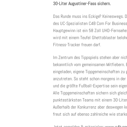
30-Liter Augustiner-Fass sichern.
Das Runde muss ins Eckige? Keineswegs. Di
des UC-Spezialisten C4B Com For Business d
Hauptgewinn ist ein 58 Zoll UHD-Fernsehe
wird mit einem Teufel Ghettoblaster belohn
Fitness-Tracker freuen darf.
Im Zentrum des Tippspiels stehen aber nich
bekanntlich vom gemeinsamen Mitfiebern. 
eingeladen, eigene Tippgemeinschaften zu
anzutreten. So steht schon morgens in der 
und die größte Fußball-Expertise sein eige
Alle Tippgemeinschaften sichern sich gleic
punktestärksten Teams mit einem 30-Liter 
Außerhalb der Konkurrenz aber deswegen k
freut sich auf ebenso zahlreiche wie stark
Jetzt anmelden & mitspielen:
www.c4b.com