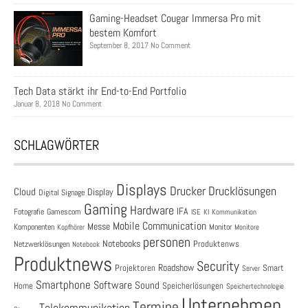
Gaming-Headset Cougar Immersa Pro mit
bestem Komfort
September 8, 2017 No Comment
Tech Data stärkt ihr End-to-End Portfolio
Januar 8, 2018 No Comment
SCHLAGWÖRTER
Displays
Drucklösungen
Drucker
Cloud
Display
Digital Signage
Gaming
Hardware
IFA
Fotografie
Gamescom
ISE
KI
Kommunikation
Mobile Communication
Messe
Komponenten
Monitor
Monitore
Kopfhörer
personen
Notebooks
Produktenws
Netzwerklösungen
Notebook
Produktnews
Security
Roadshow
Projektoren
Smart
Server
Smartphone
Software
Sound
Speicherlösungen
Home
Speichertechnologie
Unternehmen
Termine
Telekommunikation