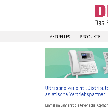
Skip
to
content
AKTUELLES
PRODUKTE
Ultrasone verleiht „Distribu
asiatische Vertriebspartner
Einmal im Jahr ehrt die bayerische Kopfhör