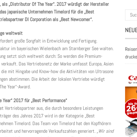
als „Distributor Of The Year“. 2017 würdigt der Hersteller
das japanische Unternehmen Timelord für die „Best
Suche
riebspartner DI Corporation als „Best Newcomer“.
nach:
NEUE
lge weltweit
fordert große Sorgfalt in Entwicklung und Fertigung.
ufaktur im bayerischen Wielenbach am Starnberger See walten.
Reisen
tung setzt sich weltweit durch: So werden die Premium-
druck
 verkauft. Das Vertriebsnetz der Marke umfasst Europa, Asien
 die mit Hingabe und Know-how die Aktivitäten von Ultrasone
ngen abstimmen. Die Arbeit der lokalen Vertriebe würdigt
 The Year“-Award.
he Year“ 2017 für „Best Performance“
et Vertriebspartner aus, die durch besondere Leistungen
isträger des Jahres 2017 wird in der Kategorie „Best
rnehmen Timelord. Das Team von Timelord hat den Kopfhörern
rbeitet und hervorragende Verkaufszahlen generiert.
„Wir sind