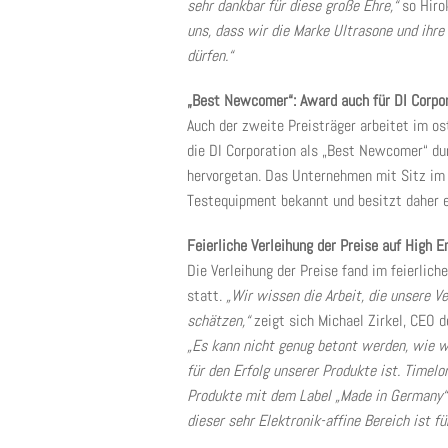
sehr dankbar für diese große Ehre,“
so Hirok
uns, dass wir die Marke Ultrasone und ihre
dürfen.“
„Best Newcomer“: Award auch für DI Corpor
Auch der zweite Preisträger arbeitet im o
die DI Corporation als „Best Newcomer“ du
hervorgetan. Das Unternehmen mit Sitz im B
Testequipment bekannt und besitzt daher e
Feierliche Verleihung der Preise auf High 
Die Verleihung der Preise fand im feierli
statt.
„Wir wissen die Arbeit, die unsere Ve
schätzen,“
zeigt sich Michael Zirkel, CEO 
„Es kann nicht genug betont werden, wie wi
für den Erfolg unserer Produkte ist. Timel
Produkte mit dem Label „Made in Germany“
dieser sehr Elektronik-affine Bereich ist f