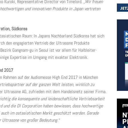
o Kuroki, Representative Director von Timelord.
„Wir freuen
 hochwertigen und innovativen Produkte in Japan vertreten
ation, Südkorea
stasiatischen Raum: In Japans Nachbarland Südkorea hat sich
rch den engagierten Vertrieb der Ultrasone Produkte
ezirk Gangnam-gu in Seoul ist vor allem für Halbleiter-
inige Expertise im Umgang mit exakter Elektronik.
End 2017
chen Rahmen auf der Audiomesse High End 2017 in München
rtriebspartner auf der ganzen Welt leisten, wirklich zu
der Ultrasone AG, zufrieden mit dem Handelsnetz seiner Firma.
chtig die konsequente und leidenschaftliche Vertriebsarbeit
ord und die DI Corporation haben bewiesen, dass hochwertige
 auch im ostasiatischen Markt geschätzt werden. Gerade
ür Ultrasone von großer Bedeutung.“