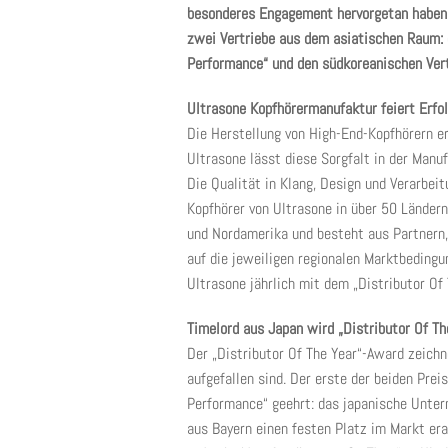
besonderes Engagement hervorgetan haben, 
zwei Vertriebe aus dem asiatischen Raum: 
Performance“ und den südkoreanischen Vert
Ultrasone Kopfhörermanufaktur feiert Erfo
Die Herstellung von High-End-Kopfhörern er
Ultrasone lässt diese Sorgfalt in der Man
Die Qualität in Klang, Design und Verarbei
Kopfhörer von Ultrasone in über 50 Ländern
und Nordamerika und besteht aus Partnern,
auf die jeweiligen regionalen Marktbedingu
Ultrasone jährlich mit dem „Distributor Of
Timelord aus Japan wird „Distributor Of T
Der „Distributor Of The Year“-Award zeichn
aufgefallen sind. Der erste der beiden Pre
Performance“ geehrt: das japanische Unte
aus Bayern einen festen Platz im Markt era