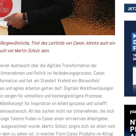
ßergewöhnliche, Titel des Leitbilds von Canon, könnte auch ein
uch von Martin Schulz sein.
siver Austausch über die digitale Transformation der
n Unternehmen und Politik im Veränderungsprozess. Canon
sformation und hat am Standort Krefeld ein Büroumfeld
nes und agiles Arbeiten gelten darf. Digitale Workflowlösungen
o sorgen für schnellere und kostengünstigere Prozesse;
öbelkonzept für Inspiration im Arbeitsprozess und schafft
sensaustausch. All das suchen nicht nur Unternehmen, die sich
junge Talente finden in Canon einen attraktiven Arbeitgeber,
 ausgezeichnet wurde. Martin Schulz zeigte sich vor allem vom
n dem zu sehen ist, in welcher Form Canon Produkte im Alltag