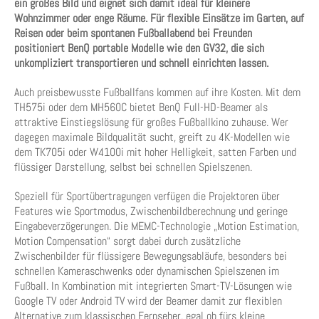
ein großes Bild und eignet sich damit ideal für kleinere
Wohnzimmer oder enge Räume. Für flexible Einsätze im Garten, auf
Reisen oder beim spontanen Fußballabend bei Freunden
positioniert BenQ portable Modelle wie den GV32, die sich
unkompliziert transportieren und schnell einrichten lassen.
Auch preisbewusste Fußballfans kommen auf ihre Kosten. Mit dem
TH575i oder dem MH560C bietet BenQ Full-HD-Beamer als
attraktive Einstiegslösung für großes Fußballkino zuhause. Wer
dagegen maximale Bildqualität sucht, greift zu 4K-Modellen wie
dem TK705i oder W4100i mit hoher Helligkeit, satten Farben und
flüssiger Darstellung, selbst bei schnellen Spielszenen.
Speziell für Sportübertragungen verfügen die Projektoren über
Features wie Sportmodus, Zwischenbildberechnung und geringe
Eingabeverzögerungen. Die MEMC-Technologie „Motion Estimation,
Motion Compensation“ sorgt dabei durch zusätzliche
Zwischenbilder für flüssigere Bewegungsabläufe, besonders bei
schnellen Kameraschwenks oder dynamischen Spielszenen im
Fußball. In Kombination mit integrierten Smart-TV-Lösungen wie
Google TV oder Android TV wird der Beamer damit zur flexiblen
Alternative zum klassischen Fernseher, egal ob fürs kleine