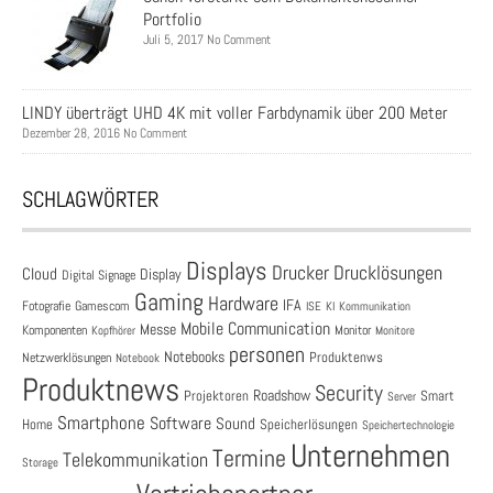
Portfolio
Juli 5, 2017 No Comment
LINDY überträgt UHD 4K mit voller Farbdynamik über 200 Meter
Dezember 28, 2016 No Comment
SCHLAGWÖRTER
Displays
Drucklösungen
Drucker
Cloud
Display
Digital Signage
Gaming
Hardware
IFA
Fotografie
Gamescom
ISE
KI
Kommunikation
Mobile Communication
Messe
Komponenten
Monitor
Monitore
Kopfhörer
personen
Notebooks
Produktenws
Netzwerklösungen
Notebook
Produktnews
Security
Roadshow
Projektoren
Smart
Server
Smartphone
Software
Sound
Speicherlösungen
Home
Speichertechnologie
Unternehmen
Termine
Telekommunikation
Storage