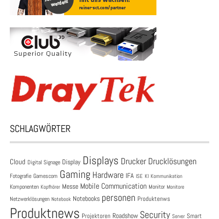
SCHLAGWÖRTER
Displays
Drucklösungen
Drucker
Cloud
Display
Digital Signage
Gaming
Hardware
IFA
Fotografie
Gamescom
ISE
KI
Kommunikation
Mobile Communication
Messe
Komponenten
Monitor
Monitore
Kopfhörer
personen
Notebooks
Produktenws
Netzwerklösungen
Notebook
Produktnews
Security
Roadshow
Projektoren
Smart
Server