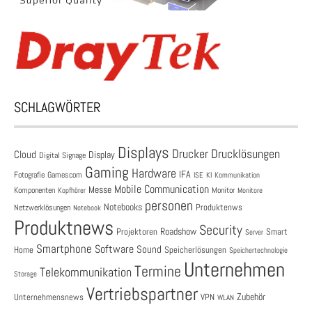
SCHLAGWÖRTER
Displays
Drucklösungen
Drucker
Cloud
Display
Digital Signage
Gaming
Hardware
IFA
Fotografie
Gamescom
ISE
KI
Kommunikation
Mobile Communication
Messe
Komponenten
Monitor
Monitore
Kopfhörer
personen
Notebooks
Produktenws
Netzwerklösungen
Notebook
Produktnews
Security
Roadshow
Projektoren
Smart
Server
Smartphone
Software
Sound
Speicherlösungen
Home
Speichertechnologie
Unternehmen
Termine
Telekommunikation
Storage
Vertriebspartner
Zubehör
Unternehmensnews
VPN
WLAN