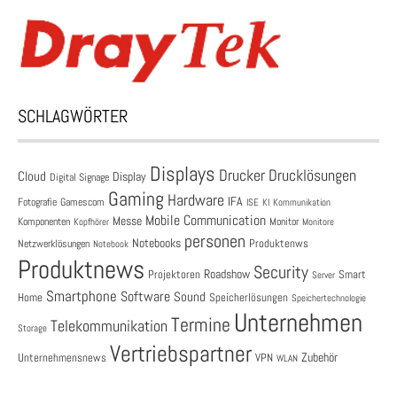
SCHLAGWÖRTER
Displays
Drucklösungen
Drucker
Cloud
Display
Digital Signage
Gaming
Hardware
IFA
Fotografie
Gamescom
ISE
KI
Kommunikation
Mobile Communication
Messe
Komponenten
Monitor
Monitore
Kopfhörer
personen
Notebooks
Produktenws
Netzwerklösungen
Notebook
Produktnews
Security
Roadshow
Projektoren
Smart
Server
Smartphone
Software
Sound
Speicherlösungen
Home
Speichertechnologie
Unternehmen
Termine
Telekommunikation
Storage
Vertriebspartner
Zubehör
Unternehmensnews
VPN
WLAN