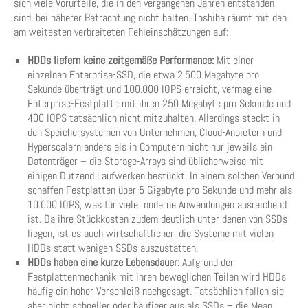
sich viele Vorurteile, die in den vergangenen Jahren entstanden
sind, bei näherer Betrachtung nicht halten. Toshiba räumt mit den
am weitesten verbreiteten Fehleinschätzungen auf:
HDDs liefern keine zeitgemäße Performance:
Mit einer
einzelnen Enterprise-SSD, die etwa 2.500 Megabyte pro
Sekunde überträgt und 100.000 IOPS erreicht, vermag eine
Enterprise-Festplatte mit ihren 250 Megabyte pro Sekunde und
400 IOPS tatsächlich nicht mitzuhalten. Allerdings steckt in
den Speichersystemen von Unternehmen, Cloud-Anbietern und
Hyperscalern anders als in Computern nicht nur jeweils ein
Datenträger – die Storage-Arrays sind üblicherweise mit
einigen Dutzend Laufwerken bestückt. In einem solchen Verbund
schaffen Festplatten über 5 Gigabyte pro Sekunde und mehr als
10.000 IOPS, was für viele moderne Anwendungen ausreichend
ist. Da ihre Stückkosten zudem deutlich unter denen von SSDs
liegen, ist es auch wirtschaftlicher, die Systeme mit vielen
HDDs statt wenigen SSDs auszustatten.
HDDs haben eine kurze Lebensdauer:
Aufgrund der
Festplattenmechanik mit ihren beweglichen Teilen wird HDDs
häufig ein hoher Verschleiß nachgesagt. Tatsächlich fallen sie
aber nicht schneller oder häufiger aus als SSDs – die Mean