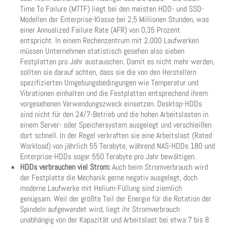
Time To Failure (MTTF) liegt bei den meisten HDD- und SSD-
Modellen der Enterprise-Klasse bei 2,5 Millionen Stunden, was
einer Annualized Failure Rate (AFR) von 0,35 Prozent
entspricht. In einem Rechenzentrum mit 2.000 Laufwerken
müssen Unternehmen statistisch gesehen also sieben
Festplatten pro Jahr austauschen. Damit es nicht mehr werden,
sollten sie darauf achten, dass sie die von den Herstellern
spezifizierten Umgebungsbedingungen wie Temperatur und
Vibrationen einhalten und die Festplatten entsprechend ihrem
vorgesehenen Verwendungszweck einsetzen. Desktop-HDDs
sind nicht für den 24/7-Betrieb und die hohen Arbeitslasten in
einem Server- oder Speichersystem ausgelegt und verschleißen
dort schnell. In der Regel verkraften sie eine Arbeitslast (Rated
Workload) von jährlich 55 Terabyte, während NAS-HDDs 180 und
Enterprise-HDDs sogar 550 Terabyte pro Jahr bewältigen.
HDDs verbrauchen viel Strom:
Auch beim Stromverbrauch wird
der Festplatte die Mechanik gerne negativ ausgelegt, doch
moderne Laufwerke mit Helium-Füllung sind ziemlich
genügsam. Weil der größte Teil der Energie für die Rotation der
Spindeln aufgewendet wird, liegt ihr Stromverbrauch
unabhängig von der Kapazität und Arbeitslast bei etwa 7 bis 8