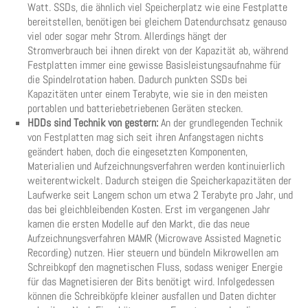
Watt. SSDs, die ähnlich viel Speicherplatz wie eine Festplatte
bereitstellen, benötigen bei gleichem Datendurchsatz genauso
viel oder sogar mehr Strom. Allerdings hängt der
Stromverbrauch bei ihnen direkt von der Kapazität ab, während
Festplatten immer eine gewisse Basisleistungsaufnahme für
die Spindelrotation haben. Dadurch punkten SSDs bei
Kapazitäten unter einem Terabyte, wie sie in den meisten
portablen und batteriebetriebenen Geräten stecken.
HDDs sind Technik von gestern:
An der grundlegenden Technik
von Festplatten mag sich seit ihren Anfangstagen nichts
geändert haben, doch die eingesetzten Komponenten,
Materialien und Aufzeichnungsverfahren werden kontinuierlich
weiterentwickelt. Dadurch steigen die Speicherkapazitäten der
Laufwerke seit Langem schon um etwa 2 Terabyte pro Jahr, und
das bei gleichbleibenden Kosten. Erst im vergangenen Jahr
kamen die ersten Modelle auf den Markt, die das neue
Aufzeichnungsverfahren MAMR (Microwave Assisted Magnetic
Recording) nutzen. Hier steuern und bündeln Mikrowellen am
Schreibkopf den magnetischen Fluss, sodass weniger Energie
für das Magnetisieren der Bits benötigt wird. Infolgedessen
können die Schreibköpfe kleiner ausfallen und Daten dichter