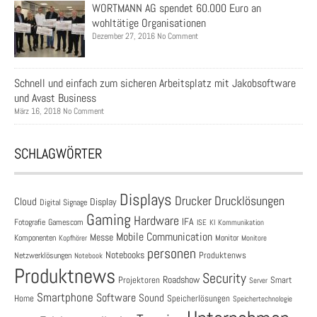
WORTMANN AG spendet 60.000 Euro an
wohltätige Organisationen
Dezember 27, 2016 No Comment
Schnell und einfach zum sicheren Arbeitsplatz mit Jakobsoftware
und Avast Business
März 16, 2018 No Comment
SCHLAGWÖRTER
Displays
Drucklösungen
Drucker
Cloud
Display
Digital Signage
Gaming
Hardware
IFA
Fotografie
Gamescom
ISE
KI
Kommunikation
Mobile Communication
Messe
Komponenten
Monitor
Monitore
Kopfhörer
personen
Notebooks
Produktenws
Netzwerklösungen
Notebook
Produktnews
Security
Roadshow
Projektoren
Smart
Server
Smartphone
Software
Sound
Speicherlösungen
Home
Speichertechnologie