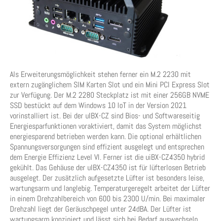
Als Erweiterungsmöglichkeit stehen ferner ein M.2 2230 mit
extern zugänglichem SIM Karten Slot und ein Mini PCI Express Slot
zur Verfügung. Der M.2 2280 Steckplatz ist mit einer 256GB NVME
SSD bestückt auf dem Windows 10 IoT in der Version 2021
vorinstalliert ist. Bei der uIBX-CZ sind Bios- und Softwareseitig
Energiesparfunktionen voraktiviert, damit das System möglichst
energiesparend betrieben werden kann. Die optional erhältlichen
Spannungsversorgungen sind effizient ausgelegt und entsprechen
dem Energie Effizienz Level VI. Ferner ist die uiBX-CZ4350 hybrid
gekühlt. Das Gehäuse der uIBX-CZ4350 ist für lüfterlosen Betrieb
ausgelegt. Der zusätzlich aufgesetzte Lüfter ist besonders leise,
wartungsarm und langlebig. Temperaturgeregelt arbeitet der Lüfter
in einem Drehzahlbereich von 600 bis 2300 U/min. Bei maximaler
Drehzahl liegt der Geräuschpegel unter 24dBA. Der Lüfter ist
wartungsarm konzipiert und lässt sich bei Bedarf auswechseln,