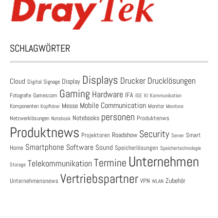
SCHLAGWÖRTER
Displays
Drucklösungen
Drucker
Cloud
Display
Digital Signage
Gaming
Hardware
IFA
Fotografie
Gamescom
ISE
KI
Kommunikation
Mobile Communication
Messe
Komponenten
Monitor
Monitore
Kopfhörer
personen
Notebooks
Produktenws
Netzwerklösungen
Notebook
Produktnews
Security
Roadshow
Projektoren
Smart
Server
Smartphone
Software
Sound
Speicherlösungen
Home
Speichertechnologie
Unternehmen
Termine
Telekommunikation
Storage
Vertriebspartner
Zubehör
Unternehmensnews
VPN
WLAN