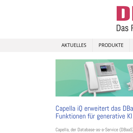
Skip
to
content
AKTUELLES
PRODUKTE
Capella iQ erweitert das D
Funktionen für generative KI
Capella, der Database-as-a-Service (DBaaS