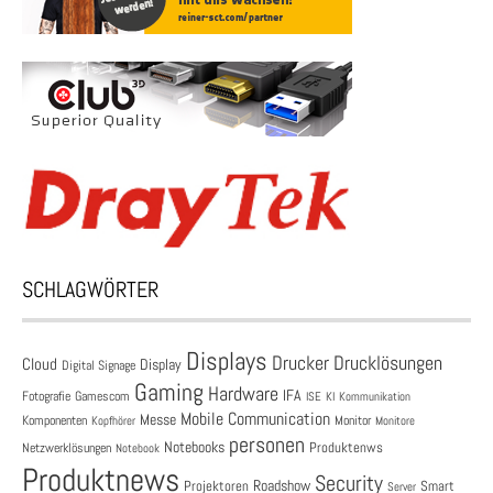
SCHLAGWÖRTER
Displays
Drucklösungen
Drucker
Cloud
Display
Digital Signage
Gaming
Hardware
IFA
Fotografie
Gamescom
ISE
KI
Kommunikation
Mobile Communication
Messe
Komponenten
Monitor
Monitore
Kopfhörer
personen
Notebooks
Produktenws
Netzwerklösungen
Notebook
Produktnews
Security
Roadshow
Projektoren
Smart
Server