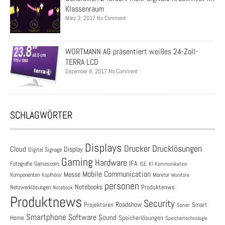
Klassenraum
März 3, 2017 No Comment
WORTMANN AG präsentiert weißes 24-Zoll-
TERRA LCD
Dezember 8, 2017 No Comment
SCHLAGWÖRTER
Displays
Drucklösungen
Drucker
Cloud
Display
Digital Signage
Gaming
Hardware
IFA
Fotografie
Gamescom
ISE
KI
Kommunikation
Mobile Communication
Messe
Komponenten
Monitor
Monitore
Kopfhörer
personen
Notebooks
Produktenws
Netzwerklösungen
Notebook
Produktnews
Security
Roadshow
Projektoren
Smart
Server
Smartphone
Software
Sound
Speicherlösungen
Home
Speichertechnologie