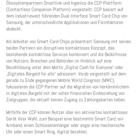
Ökosystempartnern Smartlink und Ingenico die CCP-Plattform
(Contactless Companion Platform) vorgestellt. CCP basiert auf
dem industrieweit führenden Dual-Interface Smart-Card-Chip von
Samsung, der unterschiedliche Applikationen und Formfaktoren
abdeckt.
Als Anbieter von Smart-Card-Chips präsentiert Samsung mit seinen
beiden Partnern ein disruptives kontaktloses Konzept, das
bestehende kontaktlose Services kombiniert und die Bedürfnisse
von Nutzern, Branchen und Behörden im Hinblick auf eine
Bezahllösung unter dem Motto „Digital Cash for Everyone“ oder
„Digitales Bargeld für alle“ adressiert. Vorab vorgestellt auf dem
gerade zu Ende gegangenen Mobile World Congress (MWC),
fokussieren die CCP-Partner auf die Migration von herkömmlichem
in digitales Bargeld mit der vollen finanziellen Einbeziehung von
Zielgruppen, die aktuell keinen Zugang zu Zahlungskarten haben.
Mithilfe der CCP können Nutzer über ein aktiviertes kontaktloses
Gerät ihrer Wahl, zum Beispiel eine bestimmte Smart Card, ein
Armband, einen Schlüsselanhänger oder sogar eine mechanische
Uhr oder einen Smart Ring, digital bezahlen.