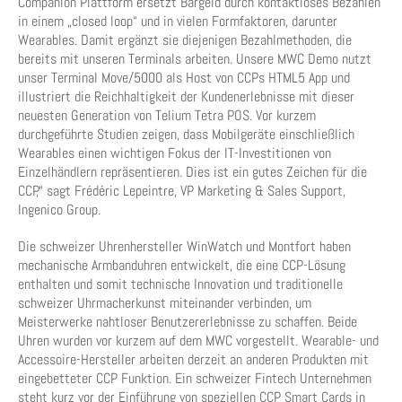
Companion Plattform ersetzt Bargeld durch kontaktloses Bezahlen
in einem „closed loop“ und in vielen Formfaktoren, darunter
Wearables. Damit ergänzt sie diejenigen Bezahlmethoden, die
bereits mit unseren Terminals arbeiten. Unsere MWC Demo nutzt
unser Terminal Move/5000 als Host von CCPs HTML5 App und
illustriert die Reichhaltigkeit der Kundenerlebnisse mit dieser
neuesten Generation von Telium Tetra POS. Vor kurzem
durchgeführte Studien zeigen, dass Mobilgeräte einschließlich
Wearables einen wichtigen Fokus der IT-Investitionen von
Einzelhändlern repräsentieren. Dies ist ein gutes Zeichen für die
CCP,“ sagt Frédéric Lepeintre, VP Marketing & Sales Support,
Ingenico Group.
Die schweizer Uhrenhersteller WinWatch und Montfort haben
mechanische Armbanduhren entwickelt, die eine CCP-Lösung
enthalten und somit technische Innovation und traditionelle
schweizer Uhrmacherkunst miteinander verbinden, um
Meisterwerke nahtloser Benutzererlebnisse zu schaffen. Beide
Uhren wurden vor kurzem auf dem MWC vorgestellt. Wearable- und
Accessoire-Hersteller arbeiten derzeit an anderen Produkten mit
eingebetteter CCP Funktion. Ein schweizer Fintech Unternehmen
steht kurz vor der Einführung von speziellen CCP Smart Cards in