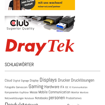
SCHLAGWÖRTER
Displays
Drucklösungen
Drucker
Cloud
Display
Digital Signage
Gaming
Hardware
IFA
Fotografie
Gamescom
ISE
KI
Kommunikation
Mobile Communication
Messe
Komponenten
Monitor
Monitore
Kopfhörer
personen
Notebooks
Produktenws
Netzwerklösungen
Notebook