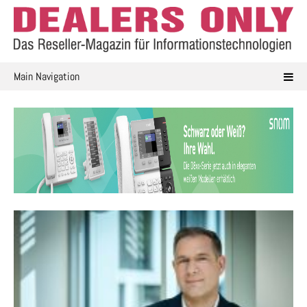
Skip
to
content
Main Navigation