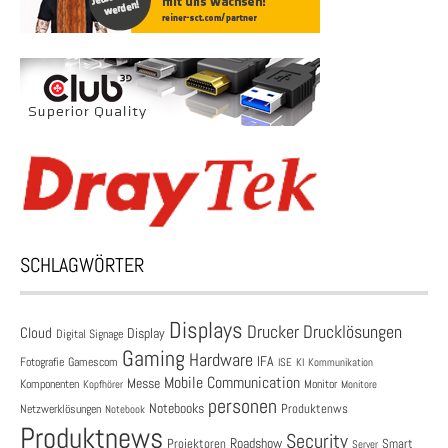
SCHLAGWÖRTER
Displays
Drucklösungen
Drucker
Cloud
Display
Digital Signage
Gaming
Hardware
IFA
Fotografie
Gamescom
ISE
KI
Kommunikation
Mobile Communication
Messe
Komponenten
Monitor
Monitore
Kopfhörer
personen
Notebooks
Produktenws
Netzwerklösungen
Notebook
Produktnews
Security
Roadshow
Projektoren
Smart
Server