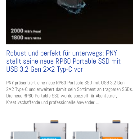
Robust und perfekt für unterwegs: PNY
stellt seine neue RP60 Portable SSD mit
USB 3.2 Gen 2×2 Typ-C vor
PNY präsentiert eine neue RP60 Portable SSD mit USB 3.2 Gen
2×2 Type-C und erweitert damit sein Sortiment an tragbaren SSDs.
Die neue RP60 Portable SSD wurde speziell für Abenteurer,
Kreativschaffende und professionelle Anwender ...