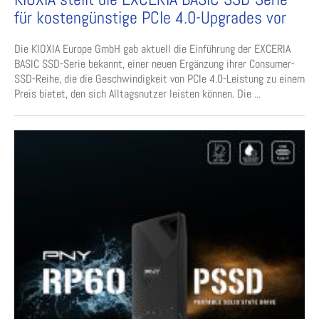
für kostengünstige PCIe 4.0-Upgrades vor
Die KIOXIA Europe GmbH gab aktuell die Einführung der EXCERIA
BASIC SSD-Serie bekannt, einer neuen Ergänzung ihrer Consumer-
SSD-Reihe, die die Geschwindigkeit von PCIe 4.0-Leistung zu einem
Preis bietet, den sich Alltagsnutzer leisten können. Die ...