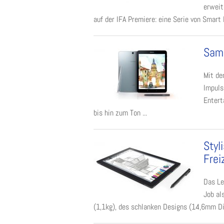
erweit
auf der IFA Premiere: eine Serie von Smart
Sams
Mit de
Impuls
Entert
bis hin zum Ton ...
Styl
Frei
Das Le
Job al
(1,1kg), des schlanken Designs (14,6mm Dic