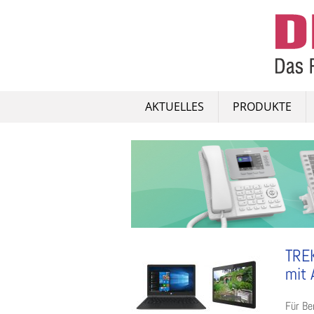
Skip
to
content
AKTUELLES
PRODUKTE
TREK
mit 
Für Be