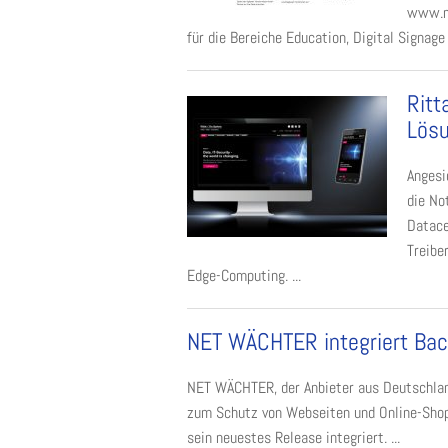
www.me
für die Bereiche Education, Digital Signage
Ritt
Lösu
Angesi
die No
Datace
Treiber
Edge-Computing. ...
NET WÄCHTER integriert Ba
NET WÄCHTER, der Anbieter aus Deutschland
zum Schutz von Webseiten und Online-Shops
sein neuestes Release integriert. ...