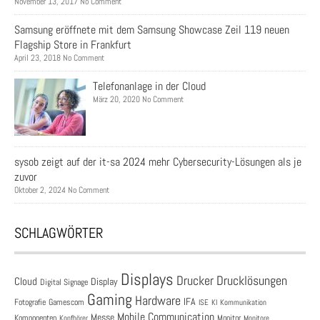
November 13, 2017 No Comment
Samsung eröffnete mit dem Samsung Showcase Zeil 119 neuen
Flagship Store in Frankfurt
April 23, 2018 No Comment
Telefonanlage in der Cloud
März 20, 2020 No Comment
sysob zeigt auf der it-sa 2024 mehr Cybersecurity-Lösungen als je
zuvor
Oktober 2, 2024 No Comment
SCHLAGWÖRTER
Displays
Drucklösungen
Drucker
Cloud
Display
Digital Signage
Gaming
Hardware
IFA
Fotografie
Gamescom
ISE
KI
Kommunikation
Mobile Communication
Messe
Komponenten
Monitor
Monitore
Kopfhörer