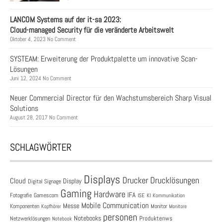
LANCOM Systems auf der it-sa 2023:
Cloud-managed Security für die veränderte Arbeitswelt
Oktober 4, 2023 No Comment
SYSTEAM: Erweiterung der Produktpalette um innovative Scan-
Lösungen
Juni 12, 2024 No Comment
Neuer Commercial Director für den Wachstumsbereich Sharp Visual
Solutions
August 28, 2017 No Comment
SCHLAGWÖRTER
Displays
Drucklösungen
Drucker
Cloud
Display
Digital Signage
Gaming
Hardware
IFA
Fotografie
Gamescom
ISE
KI
Kommunikation
Mobile Communication
Messe
Komponenten
Monitor
Monitore
Kopfhörer
personen
Notebooks
Produktenws
Netzwerklösungen
Notebook