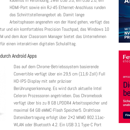
kabellos in Verbindung, zwei USB 3.0, ein USB 2.0, ein
HDMI-Port sowie ein RJ-45 Ethernet-Anschluss runden
das Schnittstellenangebot ab. Damit lange
Arbeitsphasen angenehm von der Hand gehen, verfügt das
atur und ein komfortables Precision Touchpad, das Windows 10
TM und dem Acer Classroom Manager bietet das Unternehmen
r einen interaktiven digitalen Schulalltag.
 durch Android Apps
Das auf dem Chrome-Betriebssystem basierende
Convertible verfügt über ein 29,5 cm (11,6-Zoll) Full
HD-IPS-Display mit sehr präziser
Berührungserkennung. Es wird durch aktuelle Intel
Celeron Prozessoren angetrieben. Das Chromebook
verfügt über bis zu 8 GB LPDDR4 Arbeitsspeicher und
maximal 64 GB eMMC-Flash Speicher5. Drahtlose
Datenübertragung erfolgt über 2×2 MIMO 802.11ac-
WLAN oder Bluetooth 4.2. Ein USB 3.1 Type-C Port