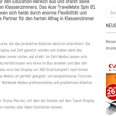
ür den Education-Bereich aus und stärkt seine
alen Klassenzimmers. Das Acer TravelMate Spin B1
Suche
en sich beide durch enorme Flexibilität und
nach:
e Partner für den harten Alltag in Klassenzimmer
NEUE
Reisen
ures, die das produktive Arbeiten deutlich erleichtern. Sie
druck
Display und Zelt genutzt werden und stehen dank des
bei immer sicher und stabil. Im Zelt-Modus lassen sich
atzverhältnissen wie etwa im Bus ansehen und über den
dus wird das Display um 360 Grad komplett nach hinten
y-Modus ist perfekt geeignet, um beispielsweise Tutorials
r Notebook-Modus professionelles und produktives Arbeiten
er Stylus Pen bei, mit dem die Schüler auf dem Touch-Display
zen machen oder Ideen festhalten können.