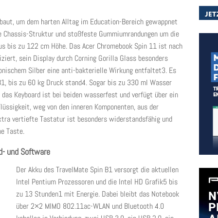
gebaut, um dem harten Alltag im Education-Bereich gewappnet
kte Chassis-Struktur und stoßfeste Gummiumrandungen um die
aus bis zu 122 cm Höhe. Das Acer Chromebook Spin 11 ist nach
iert, sein Display durch Corning Gorilla Glass besonders
nischem Silber eine anti-bakterielle Wirkung entfaltet3. Es
B1, bis zu 60 kg Druck stand4. Sogar bis zu 330 ml Wasser
das Keyboard ist bei beiden wasserfest und verfügt über ein
Flüssigkeit, weg von den inneren Komponenten, aus der
xtra vertiefte Tastatur ist besonders widerstandsfähig und
ne Taste.
d- und Software
Der Akku des TravelMate Spin B1 versorgt die aktuellen
Intel Pentium Prozessoren und die Intel HD Grafik5 bis
zu 13 Stunden1 mit Energie. Dabei bleibt das Notebook
über 2×2 MIMO 802.11ac-WLAN und Bluetooth 4.0