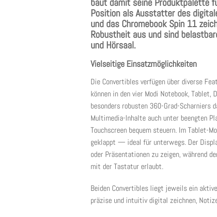
baut damit seine Produktpalette f
Position als Ausstatter des digit
und das Chromebook Spin 11 zeichn
Robustheit aus und sind belastbar
und Hörsaal.
Vielseitige Einsatzmöglichkeiten
Die Convertibles verfügen über diverse Feat
können in den vier Modi Notebook, Tablet, 
besonders robusten 360-Grad-Scharniers da
Multimedia-Inhalte auch unter beengten Pl
Touchscreen bequem steuern. Im Tablet-Mo
geklappt — ideal für unterwegs. Der Displa
oder Präsentationen zu zeigen, während de
mit der Tastatur erlaubt.
Beiden Convertibles liegt jeweils ein aktiv
präzise und intuitiv digital zeichnen, Noti