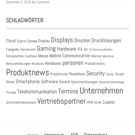
Dezember 4, 2018 No Comment
SCHLAGWÖRTER
Displays
Drucklösungen
Drucker
Cloud
Display
Digital Signage
Gaming
Hardware
IFA
Fotografie
Gamescom
ISE
KI
Kommunikation
Mobile Communication
Messe
Komponenten
Monitor
Monitore
Kopfhörer
personen
Notebooks
Produktenws
Netzwerklösungen
Notebook
Produktnews
Security
Roadshow
Projektoren
Smart
Server
Smartphone
Software
Sound
Speicherlösungen
Home
Speichertechnologie
Unternehmen
Termine
Telekommunikation
Storage
Vertriebspartner
Zubehör
Unternehmensnews
VPN
WLAN
Impressum
AGB
Datenschutz