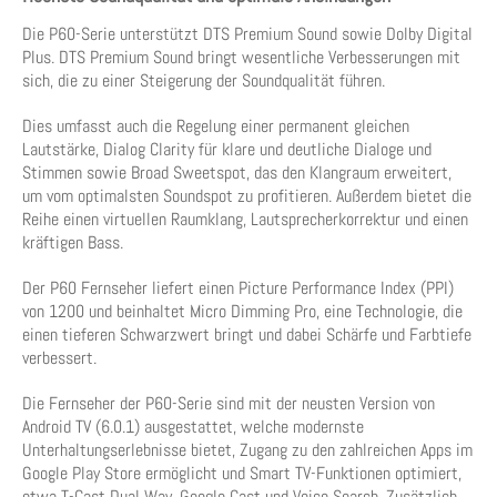
Die P60-Serie unterstützt DTS Premium Sound sowie Dolby Digital
Plus. DTS Premium Sound bringt wesentliche Verbesserungen mit
sich, die zu einer Steigerung der Soundqualität führen.
Dies umfasst auch die Regelung einer permanent gleichen
Lautstärke, Dialog Clarity für klare und deutliche Dialoge und
Stimmen sowie Broad Sweetspot, das den Klangraum erweitert,
um vom optimalsten Soundspot zu profitieren. Außerdem bietet die
Reihe einen virtuellen Raumklang, Lautsprecherkorrektur und einen
kräftigen Bass.
Der P60 Fernseher liefert einen Picture Performance Index (PPI)
von 1200 und beinhaltet Micro Dimming Pro, eine Technologie, die
einen tieferen Schwarzwert bringt und dabei Schärfe und Farbtiefe
verbessert.
Die Fernseher der P60-Serie sind mit der neusten Version von
Android TV (6.0.1) ausgestattet, welche modernste
Unterhaltungserlebnisse bietet, Zugang zu den zahlreichen Apps im
Google Play Store ermöglicht und Smart TV-Funktionen optimiert,
etwa T-Cast Dual Way, Google Cast und Voice Search. Zusätzlich