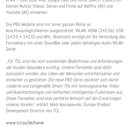
können Nutzer Videos, Serien und Filme auf Netflix (4K) und
Youtube (4K) streamen.
Die P60-Modelle sind mit einer ganzen Reihe an
Anschlussmöglichkeiten ausgestattet: WLAN, HDMI (3×2.0a), USB
(1×3.0 + 1×2.0) und MHL. Bluetooth ermöglicht die Verbindung des
Fernsehers mit einer SoundBar oder jedem beliebigen Audio-WLAN-
Gerät.
„Für TCL sind die sich wandelnden Bedürfnisse und Anforderungen
der Kunden besonders wichtig. Unsere Fernseher sind dafür
konzipiert worden, das Leben der Menschen unterhaltsamer und
einfacher zu gestalten. Die neue P60-Serie zeichnet sich durch
moderne und zeitgemäße Smart TVs mit leistungsstarker Video-
und Audiotechnologie und vielfachen intelligenten Funktionen aus.
Diese Fernseher sind eine perfekte Antwort auf die Erwartungen
unserer Kunden“,
erklärt Mark Maciejewski, Europe Product
Development Director von TCL.
www.tcl.eu/de/home