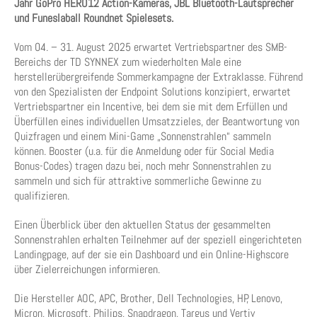
Jahr GoPro HERO12 Action-Kameras, JBL Bluetooth-Lautsprecher
und Funeslaball Roundnet Spielesets.
Vom 04. – 31. August 2025 erwartet Vertriebspartner des SMB-
Bereichs der TD SYNNEX zum wiederholten Male eine
herstellerübergreifende Sommerkampagne der Extraklasse. Führend
von den Spezialisten der Endpoint Solutions konzipiert, erwartet
Vertriebspartner ein Incentive, bei dem sie mit dem Erfüllen und
Überfüllen eines individuellen Umsatzzieles, der Beantwortung von
Quizfragen und einem Mini-Game „Sonnenstrahlen“ sammeln
können. Booster (u.a. für die Anmeldung oder für Social Media
Bonus-Codes) tragen dazu bei, noch mehr Sonnenstrahlen zu
sammeln und sich für attraktive sommerliche Gewinne zu
qualifizieren.
Einen Überblick über den aktuellen Status der gesammelten
Sonnenstrahlen erhalten Teilnehmer auf der speziell eingerichteten
Landingpage, auf der sie ein Dashboard und ein Online-Highscore
über Zielerreichungen informieren.
Die Hersteller AOC, APC, Brother, Dell Technologies, HP, Lenovo,
Micron, Microsoft, Philips, Snapdragon, Targus und Vertiv