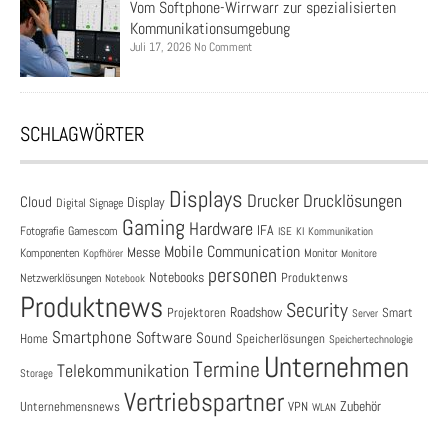
Vom Softphone-Wirrwarr zur spezialisierten
Kommunikationsumgebung
Juli 17, 2026 No Comment
SCHLAGWÖRTER
Displays
Drucklösungen
Drucker
Cloud
Display
Digital Signage
Gaming
Hardware
IFA
Fotografie
Gamescom
ISE
KI
Kommunikation
Mobile Communication
Messe
Komponenten
Monitor
Monitore
Kopfhörer
personen
Notebooks
Produktenws
Netzwerklösungen
Notebook
Produktnews
Security
Roadshow
Projektoren
Smart
Server
Smartphone
Software
Sound
Speicherlösungen
Home
Speichertechnologie
Unternehmen
Termine
Telekommunikation
Storage
Vertriebspartner
Zubehör
Unternehmensnews
VPN
WLAN