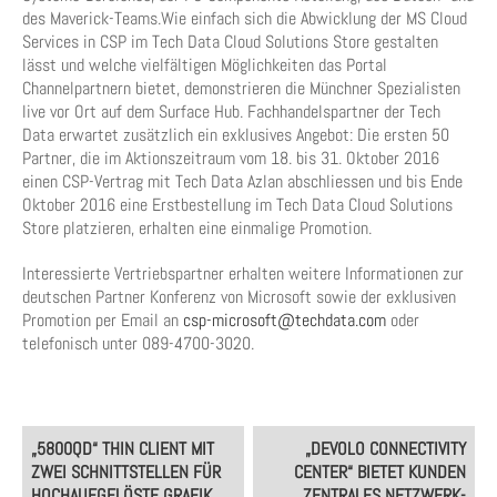
des Maverick-Teams.Wie einfach sich die Abwicklung der MS Cloud
Services in CSP im Tech Data Cloud Solutions Store gestalten
lässt und welche vielfältigen Möglichkeiten das Portal
Channelpartnern bietet, demonstrieren die Münchner Spezialisten
live vor Ort auf dem Surface Hub. Fachhandelspartner der Tech
Data erwartet zusätzlich ein exklusives Angebot: Die ersten 50
Partner, die im Aktionszeitraum vom 18. bis 31. Oktober 2016
einen CSP-Vertrag mit Tech Data Azlan abschliessen und bis Ende
Oktober 2016 eine Erstbestellung im Tech Data Cloud Solutions
Store platzieren, erhalten eine einmalige Promotion.
Interessierte Vertriebspartner erhalten weitere Informationen zur
deutschen Partner Konferenz von Microsoft sowie der exklusiven
Promotion per Email an
csp-microsoft@techdata.com
oder
telefonisch unter 089-4700-3020.
Post
„5800QD“ THIN CLIENT MIT
„DEVOLO CONNECTIVITY
navigation
ZWEI SCHNITTSTELLEN FÜR
CENTER“ BIETET KUNDEN
HOCHAUFGELÖSTE GRAFIK
ZENTRALES NETZWERK-