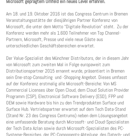
Microsoft geprägtem Umfeld ein neues Level erfahren.
Am 18. und 19. Oktober 2016 ist das Congress Centrum in Bremen
Veranstaltungsstätte der diesjährigen Partner Konferenz von
Microsoft, die unter dem Motto “Digitale Revolution” steht. Zu der
Konferenz werden mehr als 1.600 Teilnehmer von Top Channel-
Partnern, Microsoft, Presse und viele neue Gäste aus
unterschiedlichen Geschäftsbereichen erwartet.
Der Value-Spezialist des Münchner Distributors, der in diesem Jahr
von Microsoft zum zweiten Mal in Folge europaweit zum
Distributionspartner 2015 ernannt wurde, präsentiert in Bremen
sein One-stop-Consulting und -Shopping Angebot. Dieses umfasst
auf der Konferenz erstmalig alle Microsoft-Bereiche: Von MS
Commercial Licenses über Open Cloud, dem Cloud Solution Provider
Programm (CSP), Electronical Software Delivery (ESD), FPP und
OEM sowie Hardware bis hin zu den Trendprodukten Surface und
Surface Hub. Vertriebspartner erwartet auf dem Tech Data-Stand
(Stand Nr. 23 des Congress Centrums) neben dem Lösungsangebot
eine umfassende Beratung durch Microsoft- und Cloud-Spezialisten
der Tech Data Azlan sowie durch Microsoft-Spezialisten des PC-
Systeme-Bereiches, der PC-Components-Abteilung, des Datech- und