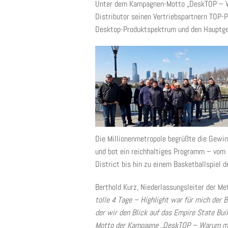
Unter dem Kampagnen-Motto „DeskTOP – Wa
Distributor seinen Vertriebspartnern TOP
Desktop-Produktspektrum und den Hauptgew
Die Millionenmetropole begrüßte die Gewi
und bot ein reichhaltiges Programm – vom 
District bis hin zu einem Basketballspiel 
Berthold Kurz, Niederlassungsleiter der M
tolle 4 Tage – Highlight war für mich der 
der wir den Blick auf das Empire State Bu
Motto der Kampagne „DeskTOP – Warum mit 