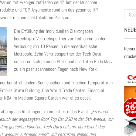
rum mit weniger zufrieden sein?“ bot der Münchner
-Produkte und TOP-Argumente rund um das gesamte HP
Suche
innern einen spektakulären Preis an.
nach:
NEUE
Die Erfüllung der individuellen Zielvorgaben
berechtigte Vertriebspartner zur Teilnahme an der
Verlosung von 10 Reisen in die amerikanische
Reisen
Metropole. Zehn Vertriebspartner der Tech Data
druck
sicherten sich je einen Platz und starteten Ende März
zu ein paar spannenden Tagen nach New York.
nner bei strahlendem Sonnenschein und frischen Temperaturen
Empire State Building, One World Trade Center, Financial
der NBA im Madison Square Garden war alles dabei.
etaComp aus Reutlingen, kommentierte das Event: „
Es waren
Besuch der angesagten Roof Top Bar 230 in der 5th Avenue, von
ilding genießen konnten. Tech Data hat mit dem Event das
weniger zufrieden sein?“ voll getroffen. Neben den