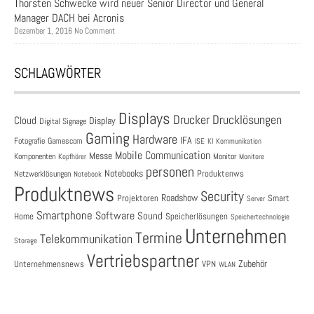
Thorsten Schwecke wird neuer Senior Director und General
Manager DACH bei Acronis
Dezember 1, 2016 No Comment
SCHLAGWÖRTER
Displays
Drucklösungen
Drucker
Cloud
Display
Digital Signage
Gaming
Hardware
IFA
Fotografie
Gamescom
ISE
KI
Kommunikation
Mobile Communication
Messe
Komponenten
Monitor
Monitore
Kopfhörer
personen
Notebooks
Produktenws
Netzwerklösungen
Notebook
Produktnews
Security
Roadshow
Projektoren
Smart
Server
Smartphone
Software
Sound
Speicherlösungen
Home
Speichertechnologie
Unternehmen
Termine
Telekommunikation
Storage
Vertriebspartner
Zubehör
Unternehmensnews
VPN
WLAN