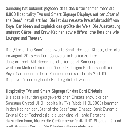
Samsung hat bekannt gegeben, dass das Unternehmen mehr als
6.000 Hospitality TVs und Smart Signage Displays auf der „Star of
the Seas“ installiert hat. Die ist das neueste Kreuzfahrtschiff von
Royal Caribbean und zugleich das größte der Welt. Die Ausstattung
umfasst Gäste- und Crew-Kabinen sowie öffentliche Bereiche wie
Lounges und Theater.
Die „Star of the Seas“, das zweite Schiff der Icon-Klasse, startete
im August 2025 von Port Canaveral in Florida zu ihrer
Jungfernfahrt. Mit dieser Installation setzt Samsung einen
weiteren Meilenstein in der über 21-jährigen Partnerschaft mit
Royal Caribbean, in deren Rahmen bereits mehr als 200.000
Displays für deren globale Flotte geliefert wurden.
Hospitality TVs und Smart Signage für das Bord-Erlebnis
Die speziell für den gastgewerblichen Einsatz entwickelten
Samsung Crystal UHD Hospitality TVs (Modell HBU8000) kommen
in den Kabinen der „Star of the Seas“ zum Einsatz. Dank Dynamic
Crystal Color-Technologie, die über eine Milliarde Farbtöne
darstellen kann, bieten die Geräte scharfe 4K-UHD-Bildqualität und
realitätsnahe Farben. Die Displays dienen nicht nur der